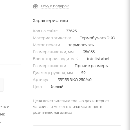
Хочу в подарок
Характеристики
Код на сайте
—
33625
Материал этикетки
—
Термобумага ЭКО
Метод печати
—
термопечать
Размер этикетки, мм.
—
35х155
Бренд (производитель)
—
intelisLabel
Размер этикетки
—
Прочие размеры
Диаметр рулона, мм
—
92
Артикул
—
35*155 ЭКО 250/40
Цвет
—
белый
Цена действительна только для интернет-
етки
магазина и может отличаться от цен в
розничных магазинах
 на