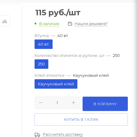
115
руб.
/шт
В наличии
Нашли дешевле?
Втулка
—
40 вт.
40 вт.
Количество этикеток в рулоне, шт
—
250
250
Клей этикетки
—
Каучуковый клей
Каучуковый клей
В КОРЗИНУ
КУПИТЬ В 1 КЛИК
Рассчитать доставку