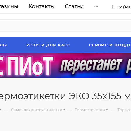
газины
Контакты
Статьи
...
+7 (49
АЛЫ
УСЛУГИ ДЛЯ КАСС
СЕРВИС И ПОДД
ермоэтикетки ЭКО 35х155 
—
—
—
Самоклеящиеся этикетки
Термоэтикетки
Термо