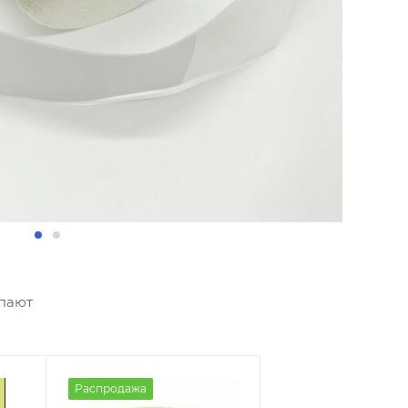
упают
Распродажа