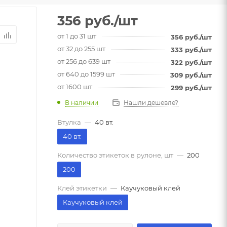
356
руб.
/шт
от 1 до 31 шт
356
руб.
/шт
от 32 до 255 шт
333
руб.
/шт
от 256 до 639 шт
322
руб.
/шт
от 640 до 1599 шт
309
руб.
/шт
от 1600 шт
299
руб.
/шт
В наличии
Нашли дешевле?
Втулка
—
40 вт.
40 вт.
Количество этикеток в рулоне, шт
—
200
200
Клей этикетки
—
Каучуковый клей
Каучуковый клей