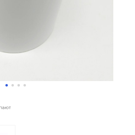
упают