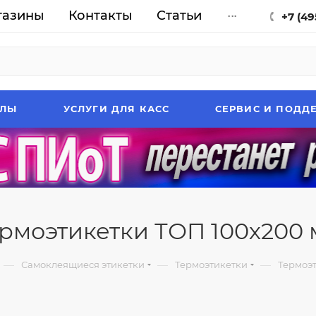
газины
Контакты
Статьи
...
+7 (49
АЛЫ
УСЛУГИ ДЛЯ КАСС
СЕРВИС И ПОДД
рмоэтикетки ТОП 100х200
—
—
—
Самоклеящиеся этикетки
Термоэтикетки
Термоэ