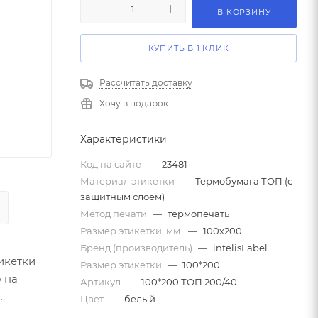
В КОРЗИНУ
КУПИТЬ В 1 КЛИК
Рассчитать доставку
Хочу в подарок
Характеристики
Код на сайте
—
23481
Материал этикетки
—
Термобумага ТОП (с
защитным слоем)
Метод печати
—
термопечать
Размер этикетки, мм.
—
100х200
Бренд (производитель)
—
intelisLabel
икетки
Размер этикетки
—
100*200
 на
Артикул
—
100*200 ТОП 200/40
Цвет
—
белый