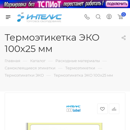
0
Термоэтикетка ЭКО
100х25 мм
—
—
—
Главная
Каталог
Расходные материалы
—
—
Самоклеящиеся этикетки
Термоэтикетки
—
Термоэтикетки ЭКО
Термоэтикетка ЭКО 100х25 мм