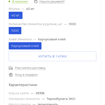
В наличии
Нашли дешевле?
Втулка
—
40 вт.
40 вт.
Количество этикеток в рулоне, шт
—
1000
1000
Клей этикетки
—
Каучуковый клей
Каучуковый клей
КУПИТЬ В 1 КЛИК
Рассчитать доставку
Хочу в подарок
Характеристики
Код на сайте
—
29358
Материал этикетки
—
Термобумага ЭКО
Метод печати
—
термопечать