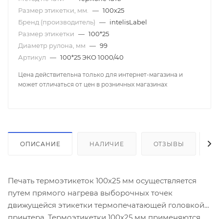
Размер этикетки, мм.
—
100х25
Бренд (производитель)
—
intelisLabel
Размер этикетки
—
100*25
Диаметр рулона, мм
—
99
Артикул
—
100*25 ЭКО 1000/40
Цена действительна только для интернет-магазина и
может отличаться от цен в розничных магазинах
ОПИСАНИЕ
НАЛИЧИЕ
ОТЗЫВЫ
К
Печать термоэтикеток 100х25 мм осуществляется
путем прямого нагрева выборочных точек
движущейся этикетки термопечатающей головкой
принтера. Термоэтикетки 100x25 мм применяются