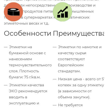
для печати непосредственно на производстве и
упаковке продуктов питания и промышленных
товаров, в супермаркетах на автоматических
этикеточных весах и т.д.
Особенности
Преимущества
Этикетки на
Этикетки по намотке и
бумажной основе с
качеству сырья
нанесением
соответствуют
термочувствительного
Европейским
слоя. Плотность
стандартам.
бумаги: 75 г/кв.м.
Низкая цена - всего от 57
Этикетки качества
копеек за одну этикетку
ЭКО рекомендуется
(в зависимости от
вводить в
объема закупки).
эксплуатацию и
Не требуется