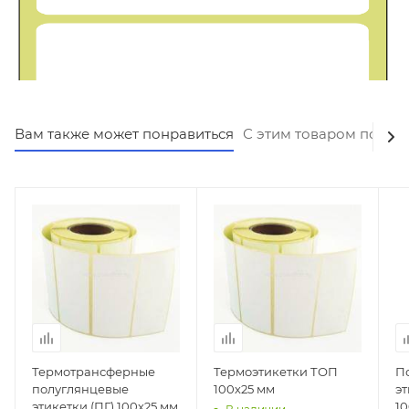
Вам также может понравиться
С этим товаром покуп
Термотрансферные
Термоэтикетки ТОП
П
полуглянцевые
100х25 мм
э
этикетки (ПГ) 100х25 мм
1