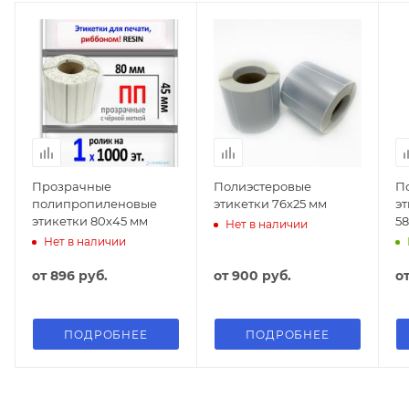
Прозрачные
Полиэстеровые
П
полипропиленовые
этикетки 76х25 мм
э
этикетки 80х45 мм
5
Нет в наличии
Нет в наличии
от
896 руб.
от
900 руб.
о
ПОДРОБНЕЕ
ПОДРОБНЕЕ