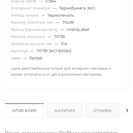
Код на сайте
—
17564
Материал этикетки
—
Термобумага ЭКО
Метод печати
—
термопечать
Размер этикетки, мм.
—
70х39
Бренд (производитель)
—
intelisLabel
Размер этикетки
—
70*39
Диаметр рулона, мм
—
104
Артикул
—
70*39 ЭКО 500/40
Цвет
—
белый
Цена действительна только для интернет-магазина и
может отличаться от цен в розничных магазинах
ОПИСАНИЕ
НАЛИЧИЕ
ОТЗЫВЫ
К
Печать термоэтикеток 70х39 мм осуществляется