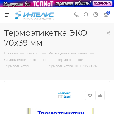
0
Термоэтикетка ЭКО
70x39 мм
—
—
—
Главная
Каталог
Расходные материалы
—
—
Самоклеящиеся этикетки
Термоэтикетки
—
Термоэтикетки ЭКО
Термоэтикетка ЭКО 70x39 мм