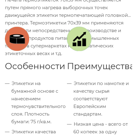
путем прямого нагрева выборочных точек
движущейся этикетки термопечатающей головкой
принтера. Термоэтикетки 70x39 мм применяются
для печати непосредственно на производстве и
упаковке продуктов питания и промышленных
товаров, в супермаркетах на автоматических
этикеточных весах и т.д.
Особенности
Преимущества
Этикетки на
Этикетки по намотке и
бумажной основе с
качеству сырья
нанесением
соответствуют
термочувствительного
Европейским
слоя. Плотность
стандартам.
бумаги: 75 г/кв.м.
Низкая цена - всего от
Этикетки качества
60 копеек за одну