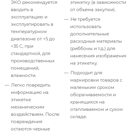
ЭКО рекомендуется
этикетку (в зависимости
вводить в
от объема закупки).
эксплуатацию и
Не требуется
эксплуатировать в
использовать
температурном
дополнительные
диапазоне от +5 до
расходные материалы
+35 C, при
(риббоны и т.д.) для
стандартной, для
нанесения изображения
производственных
на этикетку.
помещений,
Подходит для
влажности.
маркировки товаров с
Легко повредить
маленьким сроком
информацию на
оборачиваемости и
этикетке
хранящихся на
механическим
отапливаемом и сухом
воздействием. После
складе.
повреждения
остаются черные