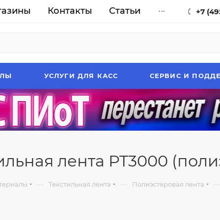
газины
Контакты
Статьи
...
+7 (49
АЛЫ
УСЛУГИ ДЛЯ КАСС
СЕРВИС И ПОДД
ильная лента PT3000 (поли
—
—
териалы
Текстильная лента
Полиэстеровая лента