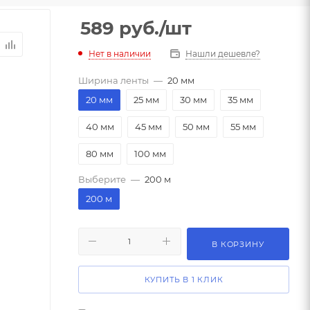
589
руб.
/шт
Нет в наличии
Нашли дешевле?
Ширина ленты
—
20 мм
20 мм
25 мм
30 мм
35 мм
40 мм
45 мм
50 мм
55 мм
80 мм
100 мм
Выберите
—
200 м
200 м
В КОРЗИНУ
КУПИТЬ В 1 КЛИК