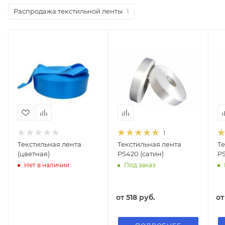
Распродажа текстильной ленты
1
1
Текстильная лента
Текстильная лента
Те
(цветная)
PS420 (сатин)
PS
Нет в наличии
Под заказ
от
518 руб.
о