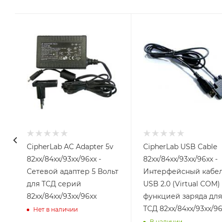
CipherLab AC Adapter 5v
CipherLab USB Cable
82xx/84xx/93xx/96xx -
82xx/84xx/93xx/96xx -
Сетевой адаптер 5 Вольт
Интерфейсный кабе
для ТСД серий
USB 2.0 (Virtual COM)
82xx/84xx/93xx/96xx
функцией заряда для
ТСД 82xx/84xx/93xx/96
Нет в наличии
В наличии