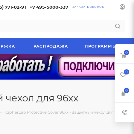
5) 771-02-91
+7 495-5000-337
ЗАКАЗАТЬ ЗВОНОК
ЕРЖКА
РАСПРОДАЖА
ПРОГРАММЫ
0
0
0
й чехол для 96xx
—
CipherLab Protective Cover 96xx - Защитный чехол для 96xx