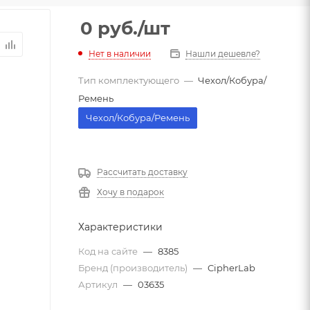
0
руб.
/шт
Нет в наличии
Нашли дешевле?
Тип комплектующего
—
Чехол/Кобура/
Ремень
Чехол/Кобура/Ремень
Рассчитать доставку
Хочу в подарок
Характеристики
Код на сайте
—
8385
Бренд (производитель)
—
CipherLab
Артикул
—
03635