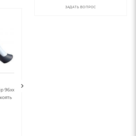
ЗАДАТЬ ВОПРОС
ip 96xx
CipherLab 9600 Mobile
укоять
Computer Mount -
Держатель для
терминала 9600 для
RFID считывателя
Нет в наличии