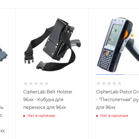
CipherLab Belt Holster
CipherLab Pistol Gr
96xx - Кобура для
- "Пистолетная" р
ль
переноса для 96xx
для 96xx
 с
Нет в наличии
Нет в наличии
xx