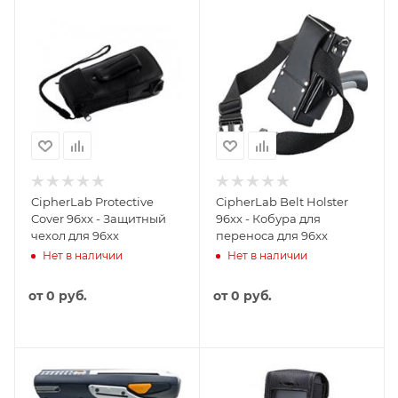
CipherLab Protective
CipherLab Belt Holster
Cover 96xx - Защитный
96xx - Кобура для
чехол для 96xx
переноса для 96xx
Нет в наличии
Нет в наличии
от
0 руб.
от
0 руб.