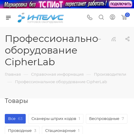
0
Профессиональное
оборудование
CipherLab
—
—
Главная
Справочная информация
Производители
—
Профессиональное оборудование CipherLab
Товары
Все
63
Сканеры штрих кодов
1
Беспроводные
7
Проводные
3
Стационарные
1