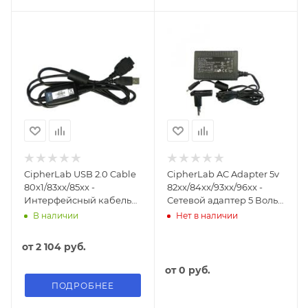
CipherLab USB 2.0 Cable
CipherLab AC Adapter 5v
80x1/83xx/85xx -
82xx/84xx/93xx/96xx -
Интерфейсный кабель
Сетевой адаптер 5 Вольт
USB 2.0 для
для ТСД серий
В наличии
Нет в наличии
80x1/83xx/85xx
82xx/84xx/93xx/96xx
от
2 104 руб.
от
0 руб.
ПОДРОБНЕЕ