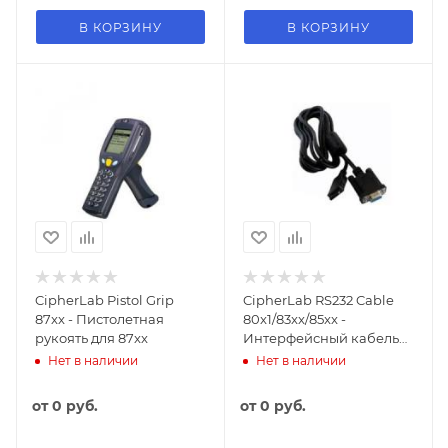
В КОРЗИНУ
В КОРЗИНУ
CipherLab Pistol Grip
CipherLab RS232 Cable
87xx - Пистолетная
80x1/83xx/85xx -
рукоять для 87xx
Интерфейсный кабель
RS232 для 80x1/83xx/85xx
Нет в наличии
Нет в наличии
от
0 руб.
от
0 руб.