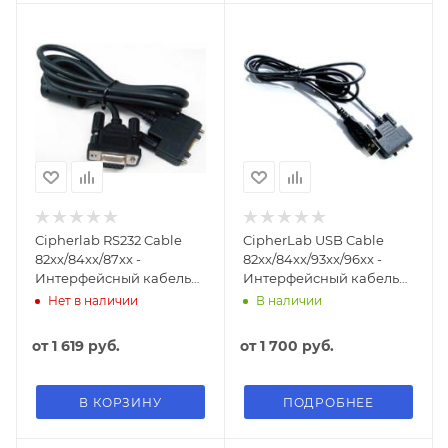
Cipherlab RS232 Cable
CipherLab USB Cable
82xx/84xx/87xx -
82xx/84xx/93xx/96xx -
Интерфейсный кабель
Интерфейсный кабель
RS232 с функцией заряда
USB 2.0 (Virtual COM) с
Нет в наличии
В наличии
для ТСД 82xx/84xx/87xx
функцией заряда для
ТСД 82xx/84xx/93xx/96xx
от
1 619 руб.
от
1 700 руб.
В КОРЗИНУ
ПОДРОБНЕЕ