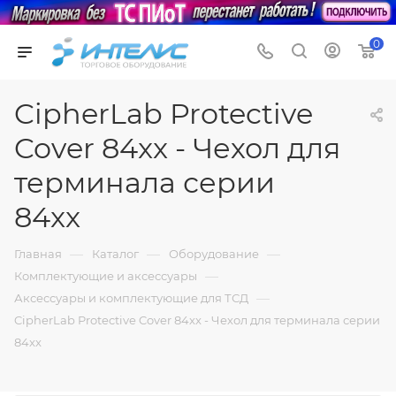
0
CipherLab Protective
Cover 84xx - Чехол для
терминала серии
84xx
—
—
—
Главная
Каталог
Оборудование
—
Комплектующие и аксессуары
—
Аксессуары и комплектующие для ТСД
CipherLab Protective Cover 84xx - Чехол для терминала серии
84xx