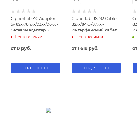
CipherLab AC Adapter
Cipherlab RS232 Cable
Ci
5v 82xx/84xx/93xx/96xx -
82xx/84xx/87xx -
82
Сетевой адаптер 5
Интерфейсный кабель
И
Вольт для ТСД серий
RS232 с функцией
US
Нет в наличии
Нет в наличии
82xx/84xx/93xx/96xx
заряда для ТСД
ф
82xx/84xx/87xx
ТС
от
0 руб.
от
1 619 руб.
о
ПОДРОБНЕЕ
ПОДРОБНЕЕ