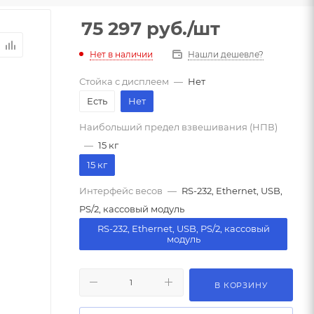
75 297
руб.
/шт
Нет в наличии
Нашли дешевле?
Стойка с дисплеем
—
Нет
Есть
Нет
Наибольший предел взвешивания (НПВ)
—
15 кг
15 кг
Интерфейс весов
—
RS-232, Ethernet, USB,
PS/2, кассовый модуль
RS-232, Ethernet, USB, PS/2, кассовый
модуль
В КОРЗИНУ