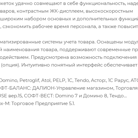
икеток удачно совмещают в себе функциональность, над
оваров, контрастным ЖК-дисплеем, высокоскоростным
 с широким набором основных и дополнительных функци
 сэкономить рабочее время персонала, а также повысит
томатизированные системы учета товара. Оснащены моду
ей наименования товара, поддерживают современные п
родействием. Предусмотрена возможность подключения
 (опция). Интуитивно понятный интерфейс обеспечивает
no, Petroglif, Atol, PELP, 1C, Tendo, Астор:, 1С Рарус, 
ъ, СОФТ-БАЛАНС: ДАЛИОН-Управление магазином, Торговля
USE вер.15, СОФТ-ВЕСТ: Domino 7 и Домино 8, Тендо
х-М: Торговое Предприятие 5.1.