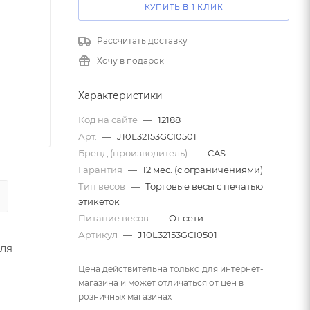
КУПИТЬ В 1 КЛИК
Рассчитать доставку
Хочу в подарок
Характеристики
Код на сайте
—
12188
Арт.
—
J10L32153GCI0501
Бренд (производитель)
—
CAS
Гарантия
—
12 мес. (с ограничениями)
Тип весов
—
Торговые весы с печатью
этикеток
Питание весов
—
От сети
Артикул
—
J10L32153GCI0501
для
Цена действительна только для интернет-
магазина и может отличаться от цен в
розничных магазинах