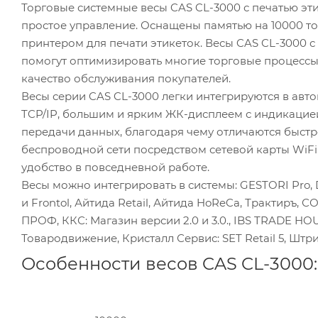
Торговые системные весы CAS CL-3000 с печатью эт
простое управление. Оснащены памятью на 10000 т
принтером для печати этикеток. Весы CAS CL-3000
помогут оптимизировать многие торговые процессы,
качество обслуживания покупателей.
Весы серии CAS CL-3000 легки интегрируются в ав
TCP/IP, большим и ярким ЖК-дисплеем с индикаци
передачи данных, благодаря чему отличаются быст
беспроводной сети посредством сетевой карты WiFi
удобство в повседневной работе.
Весы можно интегрировать в системы: GESTORI Pro, Domi
и Frontol, Айтида Retail, Айтида HoReCa, Трактир
ПРОФ, ККС: Магазин версии 2.0 и 3.0., IBS TRADE HO
Товародвижение, Кристалл Сервис: SET Retail 5, Штри
Особенности весов CAS CL-3000: