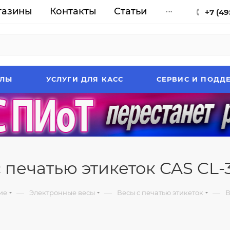
газины
Контакты
Статьи
...
+7 (49
АЛЫ
УСЛУГИ ДЛЯ КАСС
СЕРВИС И ПОДД
 печатью этикеток CAS CL-
—
—
—
ие
Электронные весы
Весы с печатью этикеток
В