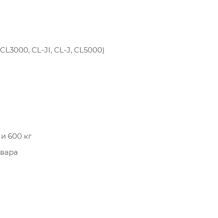
L3000, CL-JI, CL-J, CL5000)
и 600 кг
овара