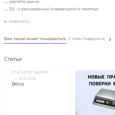
расчета сдачи)
EX - с расширенной клавиатурой и памятью
Суммирование стоимости покупки из нескольких
товаров
BT - большая платформа (440-275-50 мм)
Запоминание цены товаров
Вам также может понравиться
С этим товаром покуп
Статьи
СТАТЬИ ПО ЭВОТОР
—
12.01.2018
Весы