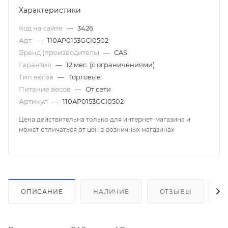
Характеристики
Код на сайте
—
3426
Арт.
—
110AP0153GCI0502
Бренд (производитель)
—
CAS
Гарантия
—
12 мес. (с ограничениями)
Тип весов
—
Торговые
Питание весов
—
От сети
Артикул
—
110AP0153GCI0502
Цена действительна только для интернет-магазина и
может отличаться от цен в розничных магазинах
ОПИСАНИЕ
НАЛИЧИЕ
ОТЗЫВЫ
К