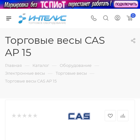
0
Торговые весы CAS
AP 15
—
—
—
Главная
Каталог
Оборудование
—
—
Электронные весы
Торговые весы
Торговые весы CAS AP 15