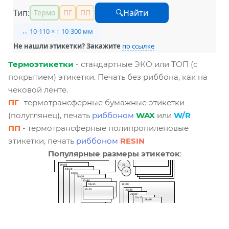
Тип:
🔍Найти
Термо
ПГ
ПП
↔ 10-110 × ↕ 10-300 мм
Не нашли этикетки? Закажите
по ссылке
Термоэтикетки
- стандартные ЭКО или ТОП (с
покрытием) этикетки. Печать без риббона, как на
чековой ленте.
ПГ
- термотрансферные бумажные этикетки
(полуглянец), печать
риббоном
WAX
или
W/R
ПП
- термотрансферные полипропиленовые
этикетки, печать
риббоном
RESIN
Популярные размеры этикеток
: