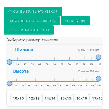
Ⓘ КАК ВЫБРАТЬ ЭТИКЕТКИ?
ИЗГОТОВЛЕНИЕ ЭТИКЕТОК
>РИББОНЫ
>ТЕКСТИЛЬНЫЕ ЛЕНТЫ
Выберите размер этикеток
↔ Ширина
10 мм
—
110 мм
10
20
30
35
40
50
58
60
70
80
90
100
110
↕ Высота
10 мм
—
300 мм
10
15
20
25
30
40
50
60
70
80
100
120
150
200
300
10x10
12x12
14x14
15x15
16x16
17x17