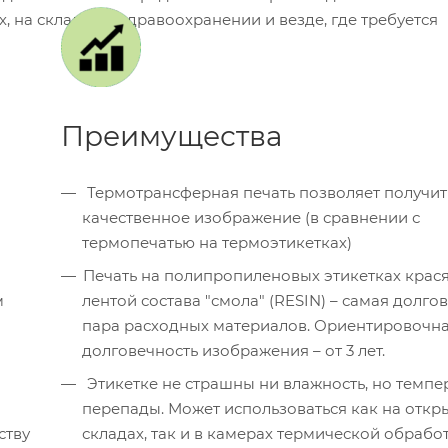
, на складах, в здравоохранении и везде, где требуется
Преимущества
Термотрансферная печать позволяет получить более
качественное изображение (в сравнении с
термопечатью на термоэтикетках)
Печать на полипропиленовых этикетках крас
м
лентой состава "смола" (RESIN) – самая долго
пара расходных материалов. Ориентировочн
долговечность изображения – от 3 лет.
Этикетке не страшны ни влажность, но температурные
перепады. Может использоваться как на откр
ству
складах, так и в камерах термической обработ