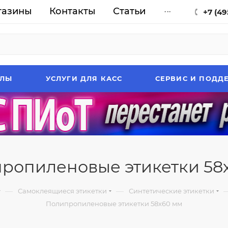
газины
Контакты
Статьи
...
+7 (49
АЛЫ
УСЛУГИ ДЛЯ КАСС
СЕРВИС И ПОДД
ропиленовые этикетки 58
—
—
Самоклеящиеся этикетки
Синтетические этикетки
Полипропиленовые этикетки 58х60 мм