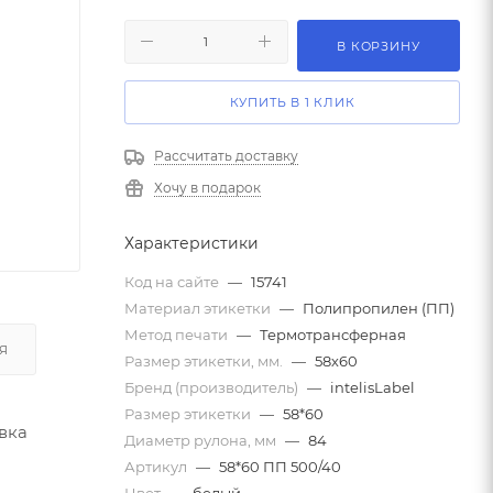
В КОРЗИНУ
КУПИТЬ В 1 КЛИК
Рассчитать доставку
Хочу в подарок
Характеристики
Код на сайте
—
15741
Материал этикетки
—
Полипропилен (ПП)
Метод печати
—
Термотрансферная
Я
Размер этикетки, мм.
—
58х60
Бренд (производитель)
—
intelisLabel
Размер этикетки
—
58*60
вка
Диаметр рулона, мм
—
84
Артикул
—
58*60 ПП 500/40
Цвет
—
белый