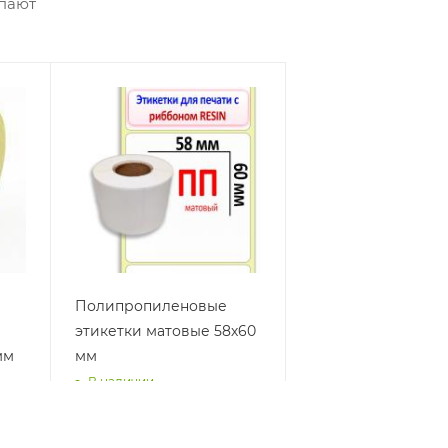
упают
Полипропиленовые
этикетки матовые 58х60
мм
мм
В наличии
от
190 руб.