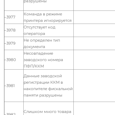
разрушены
Команда в режиме
–3977
принтера игнорируется
Отсутствует код
–3978
оператора
Не определен тип
–3979
документа
Несовпадение
–3980
заводского номера
ПФП/ККМ
Данные заводской
регистрации ККМ в
–3981
накопителе фискальной
памяти разрушены
Слишком много товара
–3982