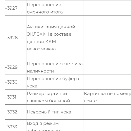
Переполнение
–3927
сменного итога
Активизация данной
ЭКЛЗ/ФН в составе
–3928
данной ККМ
невозможна
Переполнение счетчика
–3929
наличности
Переполнение буфера
–3930
чека
Размер картинки
Картинка не помеща
–3931
слишком большой.
ленте.
–3932
Неверный тип чека
Вход в режим
–3933
заблокирован