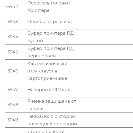
Перегрев головки
–3942
принтера
–3943
Ошибка отрезчика
Буфер принтера ПД
–3944
пустой
Буфер принтера ПД
–3945
переполнен
Карта физически
–3946
отсутствует в
картоприемнике
–3947
Неверный PIN код
Ячейка защищена от
–3948
записи
Невозможно сторно
–3949
последней операции
Сторно по коду