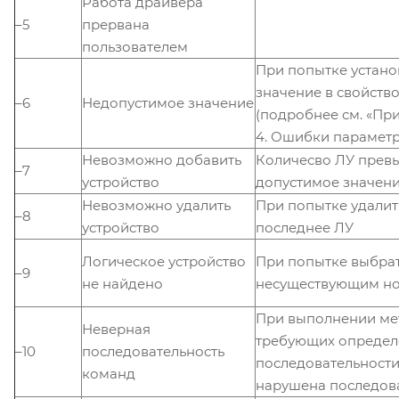
Работа драйвера
–5
прервана
пользователем
При попытке устано
значение в свойств
–6
Недопустимое значение
(подробнее см. «Пр
4. Ошибки параметр
Невозможно добавить
Количесво ЛУ прев
–7
устройство
допустимое значен
Невозможно удалить
При попытке удалит
–8
устройство
последнее ЛУ
Логическое устройство
При попытке выбрат
–9
не найдено
несуществующим н
При выполнении ме
Неверная
требующих опреде
–10
последовательность
последовательност
команд
нарушена последов