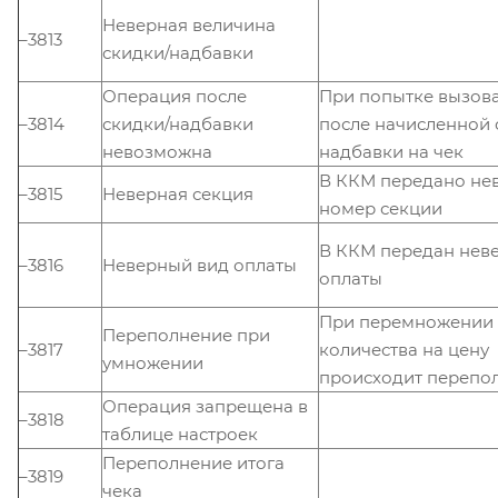
Неверная величина
–3813
скидки/надбавки
Операция после
При попытке вызов
–3814
скидки/надбавки
после начисленной 
невозможна
надбавки на чек
В ККМ передано не
–3815
Неверная секция
номер секции
В ККМ передан нев
–3816
Неверный вид оплаты
оплаты
При перемножении
Переполнение при
–3817
количества на цену
умножении
происходит перепо
Операция запрещена в
–3818
таблице настроек
Переполнение итога
–3819
чека