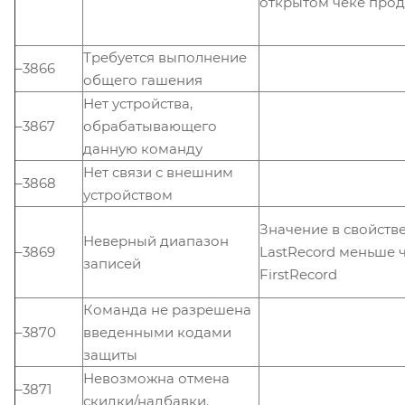
открытом чеке про
Требуется выполнение
–3866
общего гашения
Нет устройства,
–3867
обрабатывающего
данную команду
Нет связи с внешним
–3868
устройством
Значение в свойств
Неверный диапазон
–3869
LastRecord меньше 
записей
FirstRecord
Команда не разрешена
–3870
введенными кодами
защиты
Невозможна отмена
–3871
скидки/надбавки.