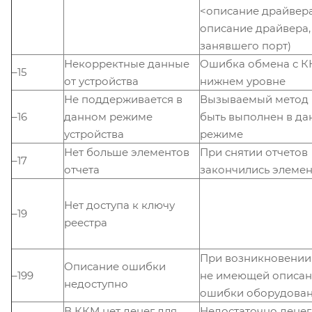
<описание драйвера
описание драйвера,
занявшего порт)
Некорректные данные
Ошибка обмена с К
–15
от устройства
нижнем уровне
Не поддерживается в
Вызываемый метод 
–16
данном режиме
быть выполнен в д
устройства
режиме
Нет больше элементов
При снятии отчетов
–17
отчета
закончились элемен
Нет доступа к ключу
–19
реестра
При возникновении
Описание ошибки
–199
не имеющей описан
недоступно
ошибки оборудова
В ККМ нет денег для
Недостаточно денег