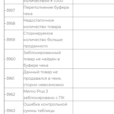
количеством ≠ 1.000
Переполнение буфера
–3957
чека
Недостаточное
–3958
количество товара
Сторнируемое
–3959
количество больше
проданного
Заблокированный
–3960
товар не найден в
буфере чека
Данный товар не
–3961
продавался в чеке,
сторно невозможно
Memo Plus 3
–3962
заблокировано с ПК
Ошибка контрольной
–3963
суммы таблицы