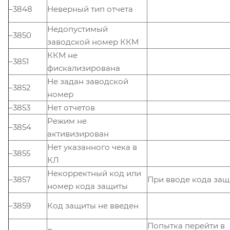
–3848
Неверный тип отчета
Недопустимый
–3850
заводской номер ККМ
ККМ не
–3851
фискализирована
Не задан заводской
–3852
номер
–3853
Нет отчетов
Режим не
–3854
активизирован
Нет указанного чека в
–3855
КЛ
Некорректный код или
–3857
При вводе кода за
номер кода защиты
–3859
Код защиты не введен
Попытка перейти в