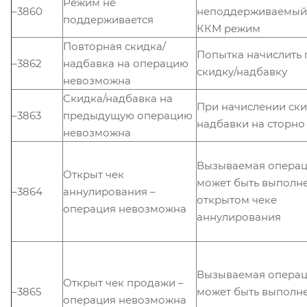
Режим не
–3860
неподдерживаемый
поддерживается
ККМ режим
Повторная скидка/
Попытка начислить
–3862
надбавка на операцию
скидку/надбавку
невозможна
Скидка/надбавка на
При начислении ски
–3863
предыдущую операцию
надбавки на сторно
невозможна
Вызываемая операц
Открыт чек
может быть выполн
–3864
аннулирования –
открытом чеке
операция невозможна
аннулирования
Вызываемая операц
Открыт чек продажи –
–3865
может быть выполн
операция невозможна