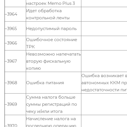
настроек Memo Plus 3
Идет обработка
–3964
контрольной ленты
–3965
Недопустимый пароль
Ошибочное состояние
–3966
ТРК
Невозможно напечатать
–3967
вторую фискальную
копию
Ошибка возникает 
–3968
Ошибка питания
автономных ККМ п
недостаточности пи
Сумма налога больше
–3969
суммы регистраций по
чеку и/или итога
Начисление налога на
–3970
последнюю операцию