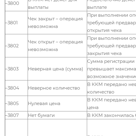
–3800
выплаты
выплате
При выполнении оп
Чек закрыт – операция
–3801
требующей предвар
невозможна
открытия чека
При выполнении оп
Чек открыт – операция
–3802
требующей предвар
невозможна
закрытия чека
Сумма регистрации
–3803
Неверная цена (сумма)
превышает максим
возможное значени
В ККМ передано не
–3804
Неверное количество
количество
В ККМ передано не
–3805
Нулевая цена
цена
–3807
Нет бумаги
В ККМ закончилась 