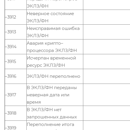
ЭКЛЗ/ФН
Неверное состояние
–3912
ЭКЛЗ/ФН
Неисправимая ошибка
–3913
ЭКЛЗ/ФН
Авария крипто–
–3914
процессора ЭКЛЗ/ФН
Исчерпан временной
–3915
ресурс ЭКЛЗ/ФН
–3916
ЭКЛЗ/ФН переполнено
В ЭКЛЗ/ФН переданы
–3917
неверная дата или
время
В ЭКЛЗ/ФН нет
–3918
запрошенных данных
Переполнение итога
–3919