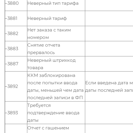
–3880
Неверный тип тарифа
–3881
Неверный тариф
Нет заказа с таким
–3882
номером
Снятие отчета
–3883
прервалось
Неверный штрихкод
–3887
товара
ККМ заблокирована
после попытки ввода
Если введена дата 
–3892
даты, меньшей чем дата
даты последней зап
последней записи в ФП
Требуется
–3893
подтверждение ввода
даты
Отчет с гашением