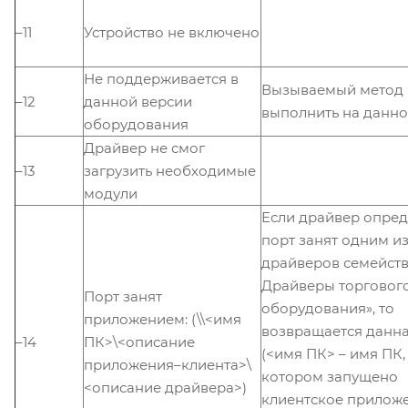
–11
Устройство не включено
Не поддерживается в
Вызываемый метод 
–12
данной версии
выполнить на данн
оборудования
Драйвер не смог
–13
загрузить необходимые
модули
Если драйвер опред
порт занят одним и
драйверов семейств
Драйверы торговог
Порт занят
оборудования», то
приложением: (\\<имя
возвращается данн
–14
ПК>\<описание
(<имя ПК> – имя ПК,
приложения–клиента>\
котором запущено
<описание драйвера>)
клиентское приложе