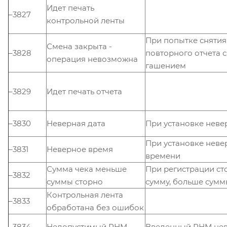
Идет печать
–3827
контрольной ленты
При попытке снятия
Смена закрыта -
–3828
повторного отчета с
операция невозможна
гашением
–3829
Идет печать отчета
–3830
Неверная дата
При установке неве
При установке неве
–3831
Неверное время
времени
Сумма чека меньше
При регистрации ст
–3832
суммы сторно
сумму, больше сумм
Контрольная лента
–3833
обработана без ошибок
–3834
Недопустимый РНМ
Введенный РНМ не