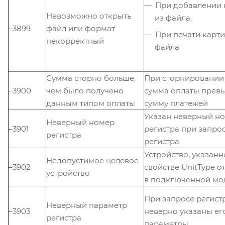
При добавлении 
Невозможно открыть
из файла.
–3899
файл или формат
При печати карти
некорректный
файла
Сумма сторно больше,
При сторнировании
–3900
чем было получено
сумма оплаты прев
данным типом оплаты
сумму платежей
Указан неверный н
Неверный номер
–3901
регистра при запро
регистра
регистра
Устройство, указанн
Недопустимое целевое
–3902
свойстве UnitType от
устройство
в подключенной мо
При запросе регист
Неверный параметр
–3903
неверно указаны ег
регистра
параметры