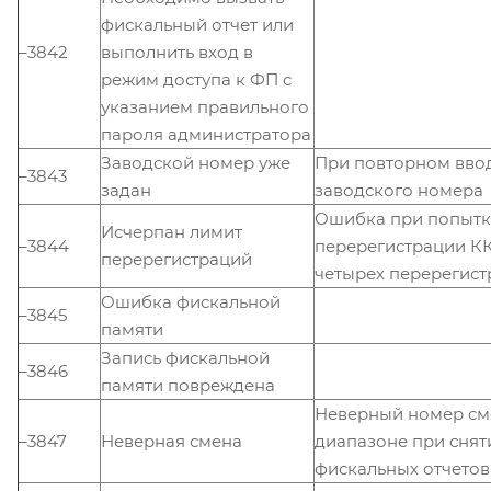
фискальный отчет или
–3842
выполнить вход в
режим доступа к ФП с
указанием правильного
пароля администратора
Заводской номер уже
При повторном вво
–3843
задан
заводского номера
Ошибка при попытк
Исчерпан лимит
–3844
перерегистрации К
перерегистраций
четырех перерегис
Ошибка фискальной
–3845
памяти
Запись фискальной
–3846
памяти повреждена
Неверный номер см
–3847
Неверная смена
диапазоне при снят
фискальных отчетов