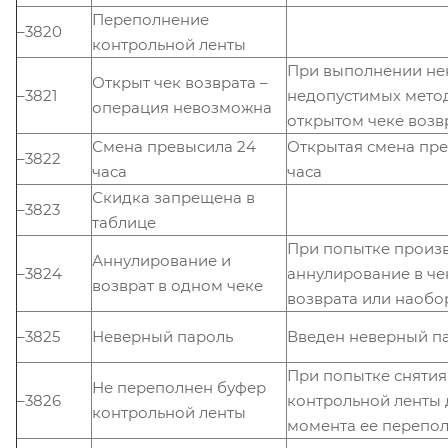
Переполнение
–3820
контрольной ленты
При выполнении не
Открыт чек возврата –
–3821
недопустимых мето
операция невозможна
открытом чеке возв
Смена превысила 24
Открытая смена пре
–3822
часа
часа
Скидка запрещена в
–3823
таблице
При попытке произ
Аннулирование и
–3824
аннулирование в че
возврат в одном чеке
возврата или наобо
–3825
Неверный пароль
Введен неверный п
При попытке снятия
Не переполнен буфер
–3826
контрольной ленты 
контрольной ленты
момента ее перепо