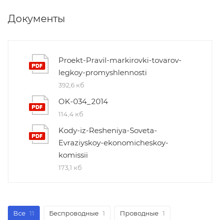
Документы
Proekt-Pravil-markirovki-tovarov-
legkoy-promyshlennosti
392,6 кб
OK-034_2014
114,4 кб
Kody-iz-Resheniya-Soveta-
Evraziyskoy-ekonomicheskoy-
komissii
173,1 кб
Все
11
Беспроводные
1
Проводные
1