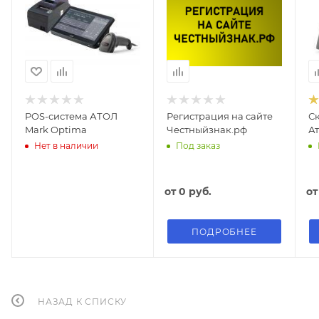
POS-система АТОЛ
Регистрация на сайте
С
Mark Optima
Честныйзнак.рф
Ат
Нет в наличии
Под заказ
от
0 руб.
о
ПОДРОБНЕЕ
НАЗАД К СПИСКУ