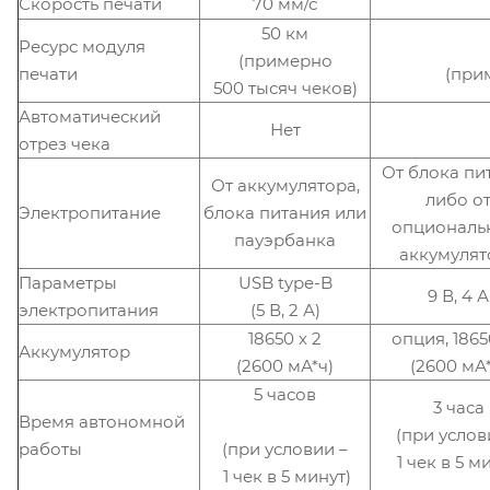
Скорость печати
70 мм/с
50 км
Ресурс модуля
(примерно
печати
(при
500 тысяч чеков)
Автоматический
Нет
отрез чека
От блока пи
От аккумулятора,
либо о
Электропитание
блока питания или
опциональ
пауэрбанка
аккумулят
Параметры
USB type-B
9 В, 4 А
электропитания
(5 В, 2 А)
18650 х 2
опция, 1865
Аккумулятор
(2600 мА*ч)
(2600 мА*
5 часов
3 часа
Время автономной
(при услов
(при условии –
работы
1 чек в 5 м
1 чек в 5 минут)