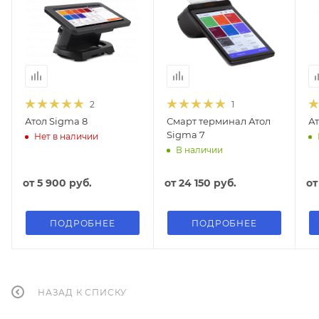
2
1
Атол Sigma 8
Смарт терминал Атол
Ат
Sigma 7
Нет в наличии
В наличии
от
5 900 руб.
от
24 150 руб.
о
ПОДРОБНЕЕ
ПОДРОБНЕЕ
НАЗАД К СПИСКУ