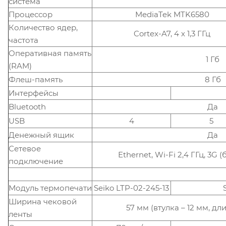
система
Процессор
MediaTek MTK6580
Количество ядер,
Cortex-A7, 4 х 1,3 ГГц
частота
Оперативная память
1 Гб
(RAM)
Флеш-память
8 Гб
Интерфейсы
Bluetooth
Да
USB
4
5
Денежный ящик
Да
Сетевое
Ethernet, Wi-Fi 2,4 ГГц, 3G
подключение
Модуль термопечати
Seiko LTP-02-245-13
Ширина чековой
57 мм (втулка – 12 мм, дл
ленты