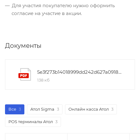
Для участия покупателю нужно оформить
согласие на участие в акции.
Документы
5e3f273b14018999dd242d627a0918ba
138 кб
Все
3
Атол Sigma
3
Онлайн касса Атол
3
POS терминалы Атол
3