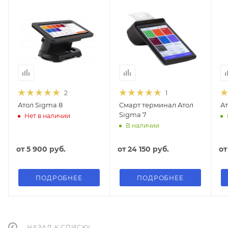
2
1
Атол Sigma 8
Смарт терминал Атол
Ат
Sigma 7
Нет в наличии
В наличии
от
5 900 руб.
от
24 150 руб.
о
ПОДРОБНЕЕ
ПОДРОБНЕЕ
НАЗАД К СПИСКУ