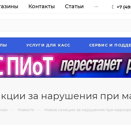
газины
Контакты
Статьи
...
+7 (49
АЛЫ
УСЛУГИ ДЛЯ КАСС
СЕРВИС И ПОДД
нкции за нарушения при м
—
—
вная
Новости
Новые санкции за нарушения при маркир