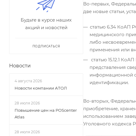
Во-первых, Федераль
две новые статьи, ус
Будьте в курсе наших
статью 6.34 КоАП 
акций и новостей
медицинского прим
либо несвоевремен
ПОДПИСАТЬСЯ
применения или вн
статью 15.12.1 КоА
Новости
представления све
информационной с
4 августа 2026
идентификации.
Новости компании АТОЛ
Во-вторых, Федерал
28 июля 2026
приобретение, хранен
Повышение цен на POScenter
использованием завед
Atlas
Уголовного кодекса Р
28 июля 2026