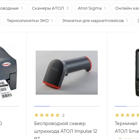
оводные
1
Сканеры АТОЛ
2
Атол Sigma
1
Онлайн кас
Термоэтикетки ЭКО
1
Этикетки для маркетплейсов
1
2
0
Беспроводной сканер
Терминал 
штрихкода АТОЛ Impulse 12
АТОЛ Smar