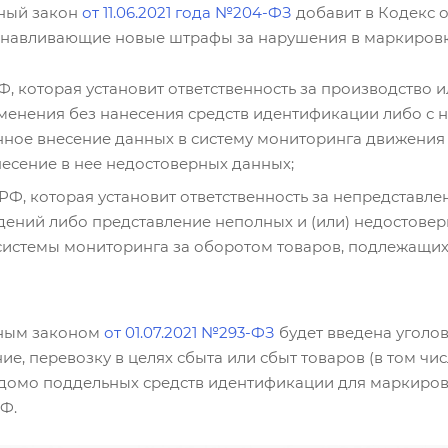
ный закон
от 11.06.2021 года №204-ФЗ
добавит в Кодекс 
танавливающие новые штрафы за нарушения в маркировке
РФ, которая установит ответственность за производство
енения без нанесения средств идентификации либо с 
ное внесение данных в систему мониторинга движения
есение в нее недостоверных данных;
П РФ, которая установит ответственность за непредставл
дений либо представление неполных и (или) недостове
истемы мониторинга за оборотом товаров, подлежащих
ьным законом
от 01.07.2021 №293-ФЗ
будет введена уголов
ие, перевозку в целях сбыта или сбыт товаров (в том чи
омо поддельных средств идентификации для маркировки 
Ф.