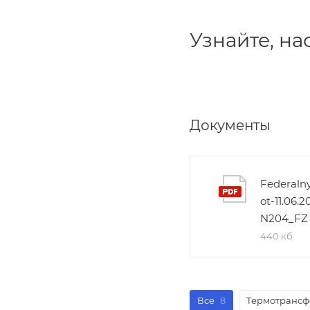
Узнайте, н
Документы
Federaln
ot-11.06.
N204_FZ
440 кб
Все
8
Термотрансф