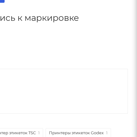
лись к маркировке
тер этикеток TSC
1
Принтеры этикеток Godex
1