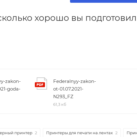
асколько хорошо вы подготови
yy-zakon-
Federalnyy-zakon-
2021-goda-
ot-01.07.2021-
N293_FZ
61,3 кб
ерный принтер
2
Принтеры для печати на лентах
2
Прин