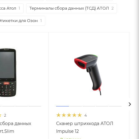
са Атол
1
Терминалы сбора данных (ТСД) АТОЛ
2
Этикетки для Озон
1
2
4
сбора данных
Сканер штрихкода АТОЛ
t.Slim
Impulse 12