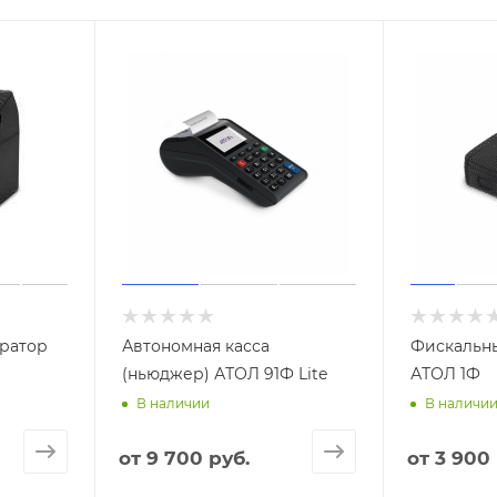
ратор
Автономная касса
Фискальн
(ньюджер) АТОЛ 91Ф Lite
АТОЛ 1Ф
В наличии
В наличи
от
9 700 руб.
от
3 900 