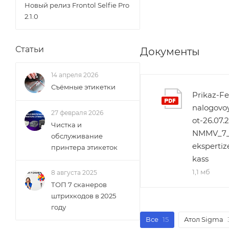
Новый релиз Frontol Selfie Pro
2.1.0
Статьи
Документы
14 апреля 2026
Съёмные этикетки
Prikaz-Fe
nalogovo
27 февраля 2026
ot-26.07.
Чистка и
NMMV_7_
обслуживание
ekspertiz
принтера этикеток
kass
1,1 мб
8 августа 2025
ТОП 7 сканеров
штрихкодов в 2025
году
Все
15
Атол Sigma