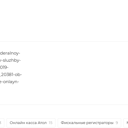
deralnoy-
y-sluzhby-
2019-
20381-ob-
e-onlayn-
3
Онлайн касса Атол
15
Фискальные регистраторы
9