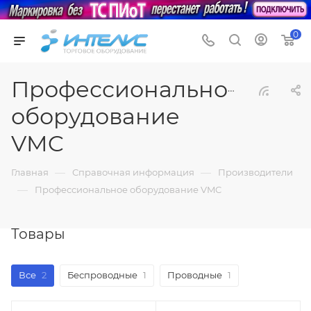
0
Профессиональное
оборудование
VMC
—
—
Главная
Справочная информация
Производители
—
Профессиональное оборудование VMC
Товары
Все
2
Беспроводные
1
Проводные
1