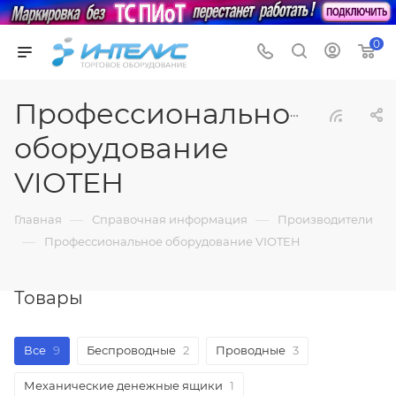
0
Профессиональное
оборудование
VIOTEH
—
—
Главная
Справочная информация
Производители
—
Профессиональное оборудование VIOTEH
Товары
Все
9
Беспроводные
2
Проводные
3
Механические денежные ящики
1