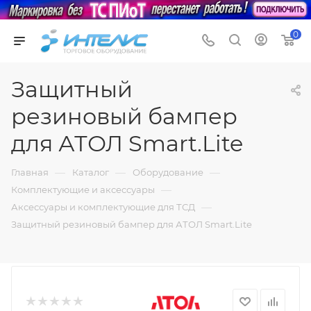
0
Защитный
резиновый бампер
для АТОЛ Smart.Lite
—
—
—
Главная
Каталог
Оборудование
—
Комплектующие и аксессуары
—
Аксессуары и комплектующие для ТСД
Защитный резиновый бампер для АТОЛ Smart.Lite