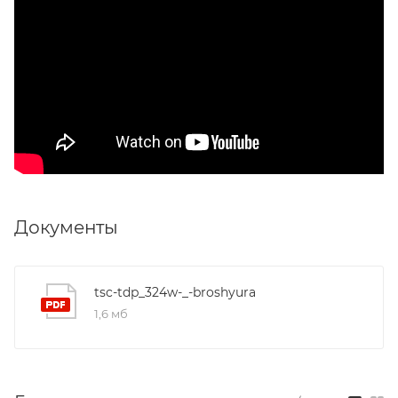
Документы
tsc-tdp_324w-_-broshyura
1,6 мб