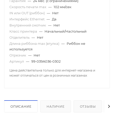
Гарантия
—
24 мес. (с ограничениями)
Скорость печати mаx
—
102 мм/сек
IN или OUT (риббон)
—
Нет
Интерфейс Ethernet
—
Да
Внутренний смотчик
—
Нет
Класс принтера
—
Начальный/Настольный
Отделитель
—
Нет
Длина риббона max (втулка)
—
Риббон не
используется
Отрезчик
—
Нет
Артикул
—
99-039A036-0302
Цена действительна только для интернет-магазина и
может отличаться от цен в розничных магазинах
ОПИСАНИЕ
НАЛИЧИЕ
ОТЗЫВЫ
К