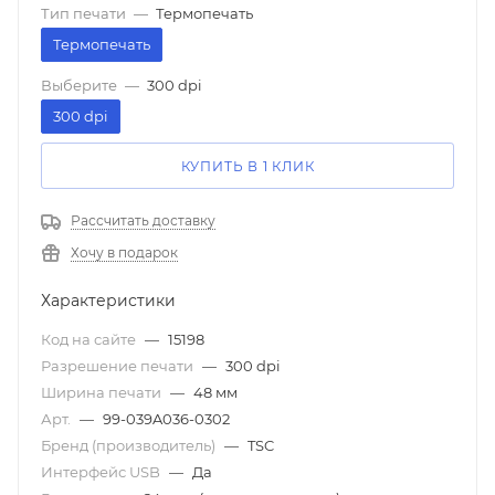
Тип печати
—
Термопечать
Термопечать
Выберите
—
300 dpi
300 dpi
КУПИТЬ В 1 КЛИК
Рассчитать доставку
Хочу в подарок
Характеристики
Код на сайте
—
15198
Разрешение печати
—
300 dpi
Ширина печати
—
48 мм
Арт.
—
99-039A036-0302
Бренд (производитель)
—
TSC
Интерфейс USB
—
Да