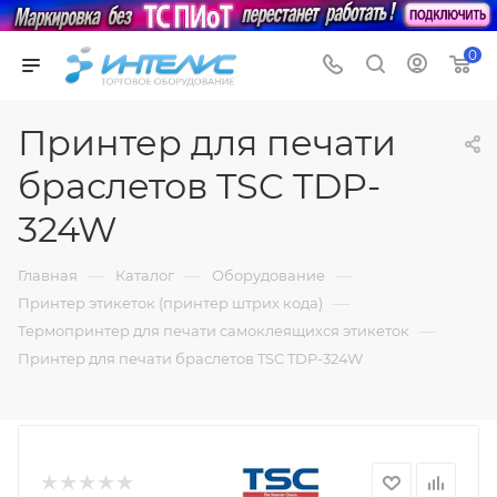
0
Принтер для печати
браслетов TSC TDP-
324W
—
—
—
Главная
Каталог
Оборудование
—
Принтер этикеток (принтер штрих кода)
—
Термопринтер для печати самоклеящихся этикеток
Принтер для печати браслетов TSC TDP-324W