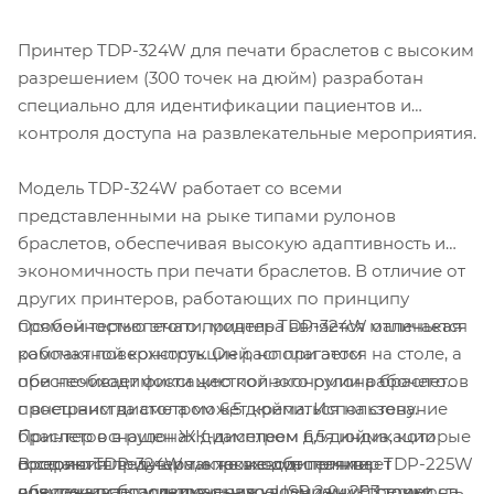
Принтер TDP-324W для печати браслетов с высоким
разрешением (300 точек на дюйм) разработан
специально для идентификации пациентов и
контроля доступа на развлекательные мероприятия.
Модель TDP-324W работает со всеми
представленными на рыке типами рулонов
браслетов, обеспечивая высокую адаптивность и
экономичность при печати браслетов. В отличие от
других принтеров, работающих по принципу
Особенностью этого принтера является маленькая
прямой термопечати, модель TDP-324W отличается
рабочая поверхность. Он располагается на столе, а
компактной конструкцией, но при этом
при необходимости жесткой экономии рабочего
обеспечивает фиксацию полного рулона браслетов
пространства стола может крепиться на стену.
с внешним диаметром 6,5 дюйма. Использование
Принтер оснащен ЖК-дисплеем для индикации
браслетов в рулонах диаметром 6,5 дюйма, которые
В серию TDP-324W также входит принтер TDP-225W
состояния принтера, а также обеспечивает
продаются ведущими производителями,
для печати браслетов с разрешением 203 точки на
возможность подключения к USB 2.0 и Ethernet.
обеспечивает минимальную возможную стоимость