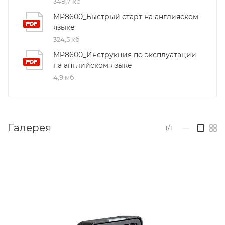
348,7 кб
MP8600_Быстрый старт на англияском
языке
324,5 кб
MP8600_Инструкция по эксплуатации
на английском языке
4,9 мб
Галерея
1/1
—