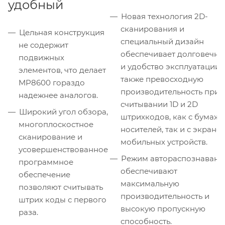
удобный
Новая технология 2D-
сканирования и
Цельная конструкция
специальный дизайн
не содержит
обеспечивает долговечно
подвижных
и удобство эксплуатации, 
элементов, что делает
также превосходную
MP8600 гораздо
производительность при
надежнее аналогов.
считывании 1D и 2D
Широкий угол обзора,
штрихкодов, как с бумаж
многоплоскостное
носителей, так и с экрано
сканирование и
мобильных устройств.
усовершенствованное
Режим автораспознавани
программное
обеспечивают
обеспечение
максимальную
позволяют считывать
производительность и
штрих коды с первого
высокую пропускную
раза.
способность.