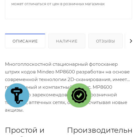
может отличаться от цен в розничных магазинах
ОПИСАНИЕ
НАЛИЧИЕ
ОТЗЫВЫ
К
Многоплоскостной стационарный фотосканер
штрих кодов Mindeo MP8600 разработан на основе
современной технологии 2D-сканирования, имеет
герметичный и компактный корпус. MP8600
прекрасно зарекомендовал себя в розничной
торговле, аптечных сетях, отлично считывая новые
акцизы.
Простой и
Производительн