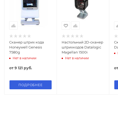
Сканер штрих кода
Настольный 2D-сканер
С
Honeywell Genesis
штрихкодов Datalogic
Da
7580g
Magellan 1500i
Нет в наличии
Нет в наличии
от
9 121 руб.
о
ПОДРОБНЕЕ