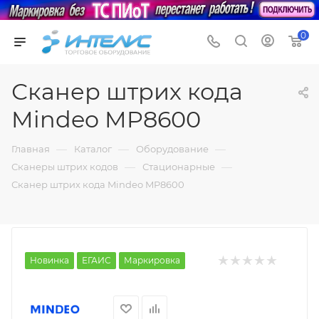
0
Сканер штрих кода
Mindeo MP8600
—
—
—
Главная
Каталог
Оборудование
—
—
Сканеры штрих кодов
Стационарные
Сканер штрих кода Mindeo MP8600
Новинка
ЕГАИС
Маркировка