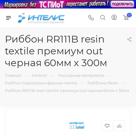
0
Риббон RR111B resin
textile премиум out
черная 60мм х 300м
—
—
—
Главная
Каталог
Расходные материалы
—
—
Риббон (термотрансферная лента)
Риббоны Resin
Риббон RR111B resin textile премиум out черная 60мм х 300м