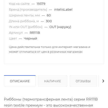
Код на сайте
—
19379
Бренд (производитель)
—
intelisLabel
Ширина ленты, мм
—
60
Длина риббона, м
—
300
IN или OUT (риббон)
—
OUT (наружу)
Артикул
—
RR111B
Цвет
—
Черный
Цена действительна только для интернет-магазина и
может отличаться от цен в розничных магазинах
ОПИСАНИЕ
НАЛИЧИЕ
ОТЗЫВЫ
К
Риббоны (термотрансферная лента) серии RR111B
resin textile премиум - это высококачественная