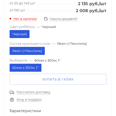
от 20 до 149 шт
2 135
руб.
/шт
от 150 шт
2 008
руб.
/шт
Нет в наличии
Нашли дешевле?
Цвет риббона
—
Черный
Черный
Состав красящего слоя
—
Resin (+Текстиль)
Resin (+Текстиль)
Выберите
—
60мм х 300м, 1"
60мм х 300м, 1"
КУПИТЬ В 1 КЛИК
Рассчитать доставку
Хочу в подарок
Характеристики