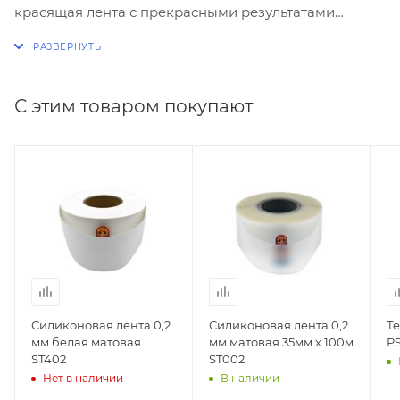
красящая лента с прекрасными результатами
печати на всех материалах и на принтерах с любым
типом печатающей головки. Риббон RR111B resin
textile премиум out черная 60мм х 300м позволяет
получить более качественную печать на нейлоновых
С этим товаром покупают
и сатиновых лентах. Краска риббона наиболее
устойчива к истиранию в процессе стирки и
химчистки.
Силиконовая лента 0,2
Силиконовая лента 0,2
Те
мм белая матовая
мм матовая 35мм х 100м
PS
ST402
ST002
Нет в наличии
В наличии