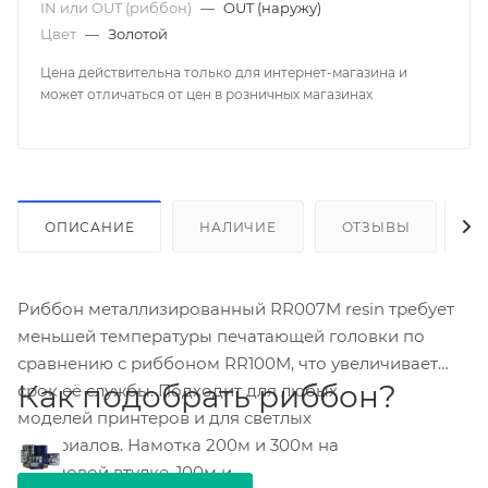
IN или OUT (риббон)
—
OUT (наружу)
Цвет
—
Золотой
Цена действительна только для интернет-магазина и
может отличаться от цен в розничных магазинах
ОПИСАНИЕ
НАЛИЧИЕ
ОТЗЫВЫ
К
Риббон металлизированный RR007M resin требует
меньшей температуры печатающей головки по
сравнению с риббоном RR100M, что увеличивает
Как подобрать риббон?
срок её службы. Подходит для любых
моделей принтеров и для светлых
материалов. Намотка 200м и 300м на
дюймовой втулке, 100м и