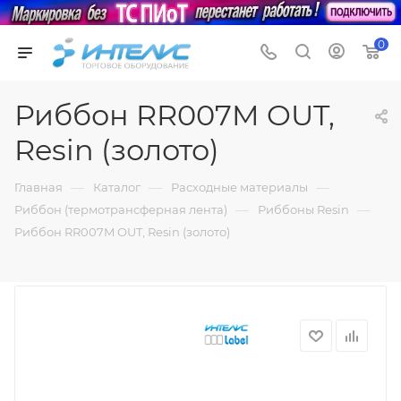
0
Риббон RR007M OUT,
Resin (золото)
—
—
—
Главная
Каталог
Расходные материалы
—
—
Риббон (термотрансферная лента)
Риббоны Resin
Риббон RR007M OUT, Resin (золото)