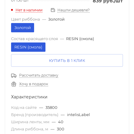
839
руб.
/шт
Нет в наличии
Нашли дешевле?
Цвет риббона
—
Золотой
Золотой
Состав красящего слоя
—
RESIN (смола)
RESIN (смола)
КУПИТЬ В 1 КЛИК
Рассчитать доставку
Хочу в подарок
Характеристики
Код на сайте
—
35800
Бренд (производитель)
—
intelisLabel
Ширина ленты, мм
—
40
Длина риббона, м
—
300