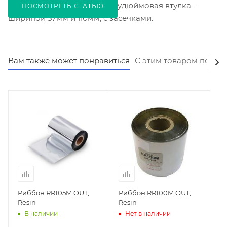
74м на полудюймовой. Полудюймовая втулка -
ПОСМОТРЕТЬ СТАТЬЮ
шириной 57мм и 110мм, с засечками.
Вам также может понравиться
С этим товаром покуп
Риббон RR105M OUT,
Риббон RR100M OUT,
Resin
Resin
В наличии
Нет в наличии