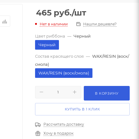
465
руб.
/шт
Нет в наличии
Нашли дешевле?
Цвет риббона
—
Черный
Черный
Состав красящего слоя
—
WAX/RESIN (воск/
смола)
WAX/RESIN (воск/смола)
В КОРЗИНУ
КУПИТЬ В 1 КЛИК
Рассчитать доставку
Хочу в подарок