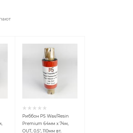
упают
Риббон PS Wax/Resin
,
Premium 64мм х 74м,
OUT, 0.5", 110мм вт.