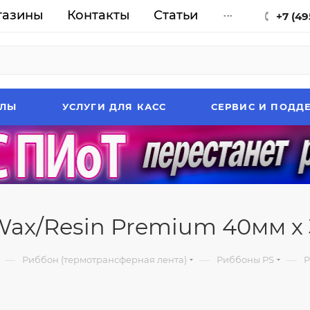
газины
Контакты
Статьи
...
+7 (49
АЛЫ
УСЛУГИ ДЛЯ КАСС
СЕРВИС И ПОДД
ax/Resin Premium 40мм х 3
—
—
—
Риббон (термотрансферная лента)
Риббоны PS
Р