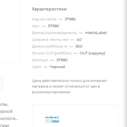
Характеристики
Код на сайте
—
37980
Арт.
—
37980
Бренд (производитель)
—
intelisLabel
Ширина ленты, мм
—
40
Длина риббона, м
—
300
IN или OUT (риббон)
—
OUT (наружу)
Артикул
—
37980
Цвет
—
Черный
Цена действительна только для интернет-
магазина и может отличаться от цен в
розничных магазинах
олы,
урной
хнологию
 при