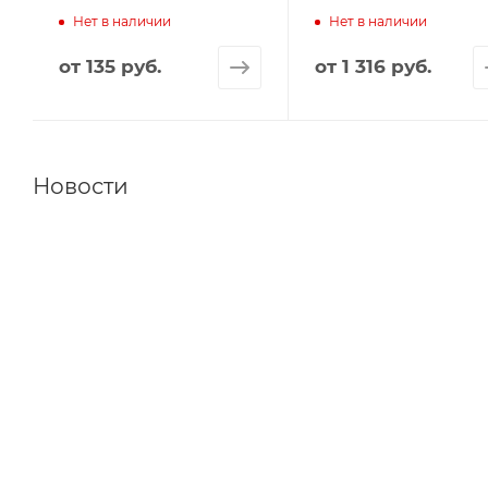
Нет в наличии
Нет в наличии
от
135 руб.
от
1 316 руб.
Новости
13.02.2024
Риббоны PS от ООО 