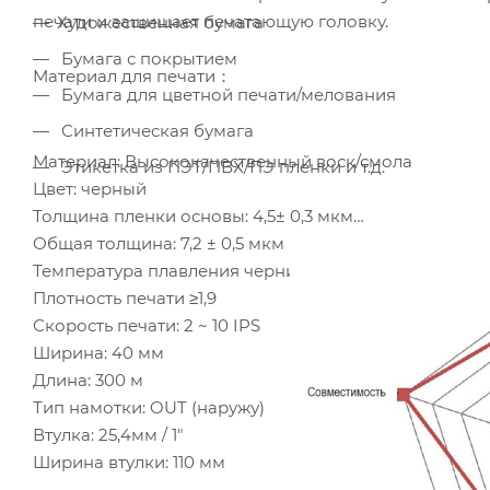
печати и защищает печатающую головку.
Художественная бумага
Бумага с покрытием
Материал для печати：
Бумага для цветной печати/мелования
Синтетическая бумага
Материал: Высококачественный воск/смола
Этикетка из ПЭТ/ПВХ/ПЭ пленки и т.д.
Цвет: черный
Толщина пленки основы: 4,5± 0,3 мкм
Общая толщина: 7,2 ± 0,5 мкм
Температура плавления чернил: 72℃
Плотность печати ≥1,9
Скорость печати: 2 ~ 10 IPS
Ширина: 40 мм
Длина: 300 м
Тип намотки: OUT (наружу)
Втулка: 25,4мм / 1"
Ширина втулки: 110 мм