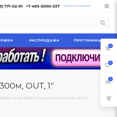
5) 771-02-91
+7 495-5000-337
ЗАКАЗАТЬ ЗВОНОК
ЕРЖКА
РАСПРОДАЖА
ПРОГРАММЫ
0
0
0
00м, OUT, 1"
иббон PS Wax/Resin Premium 40мм х 300м, OUT, 1"