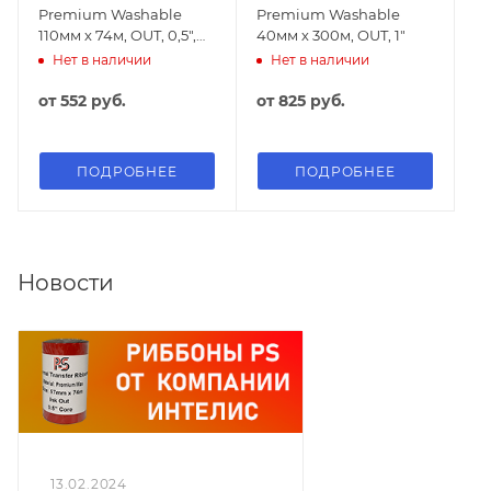
Premium Washable
Premium Washable
110мм х 74м, OUT, 0,5",
40мм х 300м, OUT, 1"
110мм вт.
Нет в наличии
Нет в наличии
от
552 руб.
от
825 руб.
ПОДРОБНЕЕ
ПОДРОБНЕЕ
Новости
13.02.2024