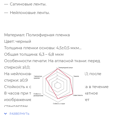
Сатиновые ленты.
Нейлоновые ленты.
Материал: Полиэфирная пленка
Цвет: черный
Толщина пленки основы: 4,5±0,5 мкм
Общая толщина: 6,3 – 6,8 мкм
Особенности печати: На атласной ткани: перед
стиркой: ≥1,0; после стирки: ≥0,5
На нейлоновой ткани: перед стиркой: ≥1,1; после
стирки: ≥0,9
Стойкость к стирке: Непрерывная стирка в течение
8 часов при температуре воды 60°C, печатное
изображение по-прежнему соответствует
стандартам.
Допустимая температура хранения: Набивная ткань