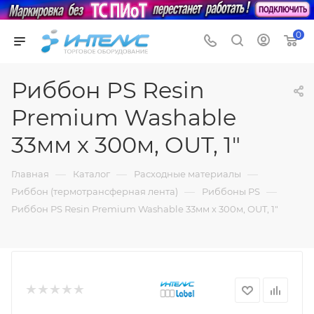
0
Риббон PS Resin
Premium Washable
33мм х 300м, OUT, 1"
—
—
—
Главная
Каталог
Расходные материалы
—
—
Риббон (термотрансферная лента)
Риббоны PS
Риббон PS Resin Premium Washable 33мм х 300м, OUT, 1"