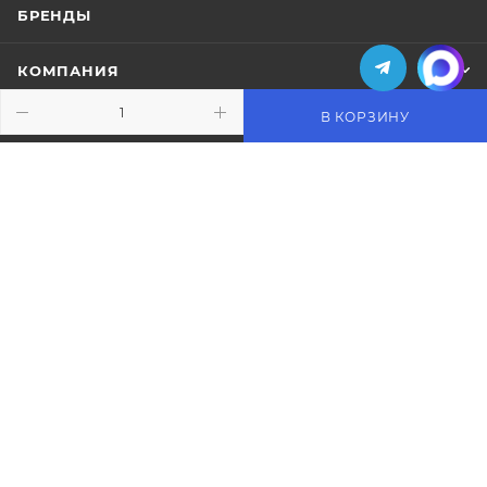
БРЕНДЫ
КОМПАНИЯ
В КОРЗИНУ
ИНФОРМАЦИЯ
ПОМОЩЬ
ПОДПИСАТЬСЯ НА РАССЫЛКУ
+7 (495) 771-02-91
info@pos-shop.ru
Магазин Интелис торговое
оборудование
г. Москва, Сущевский вал, д. 5с1А'