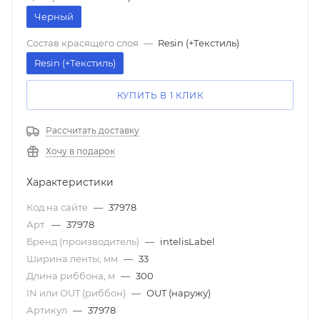
Черный
Состав красящего слоя
—
Resin (+Текстиль)
Resin (+Текстиль)
КУПИТЬ В 1 КЛИК
Рассчитать доставку
Хочу в подарок
Характеристики
Код на сайте
—
37978
Арт.
—
37978
Бренд (производитель)
—
intelisLabel
Ширина ленты, мм
—
33
Длина риббона, м
—
300
IN или OUT (риббон)
—
OUT (наружу)
Артикул
—
37978