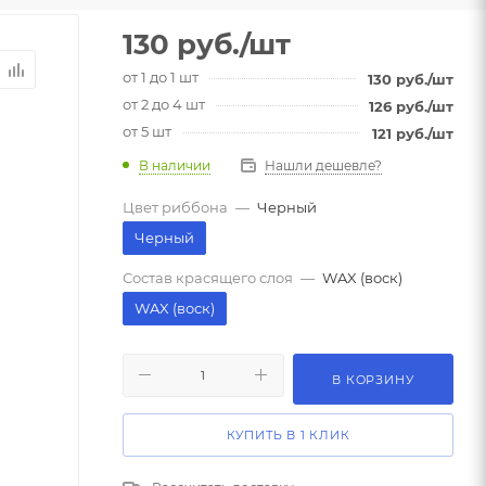
130
руб.
/шт
от 1 до 1 шт
130
руб.
/шт
от 2 до 4 шт
126
руб.
/шт
от 5 шт
121
руб.
/шт
В наличии
Нашли дешевле?
Цвет риббона
—
Черный
Черный
Состав красящего слоя
—
WAX (воск)
WAX (воск)
В КОРЗИНУ
КУПИТЬ В 1 КЛИК