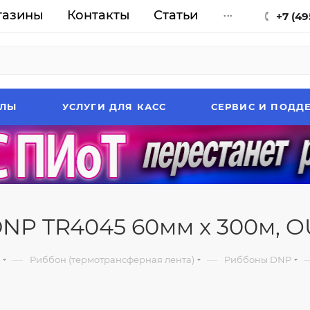
газины
Контакты
Статьи
...
+7 (49
АЛЫ
УСЛУГИ ДЛЯ КАСС
СЕРВИС И ПОДД
NP TR4045 60мм x 300м, OUT
—
—
Риббон (термотрансферная лента)
Риббоны DNP