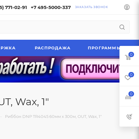
5) 771-02-91
+7 495-5000-337
ЗАКАЗАТЬ ЗВОНОК
ЕРЖКА
РАСПРОДАЖА
ПРОГРАММЫ
0
0
0
, Wax, 1"
—
Риббон DNP TR4045 60мм x 300м, OUT, Wax, 1"