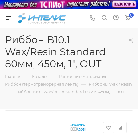
0
Риббон B10.1
Wax/Resin Standard
80мм, 450м, 1", OUT
—
—
—
Главная
Каталог
Расходные материалы
—
Риббон (термотрансферная лента)
Риббоны Wax / Resin
—
Риббон B10.1 Wax/Resin Standard 80мм, 450м, 1", OUT