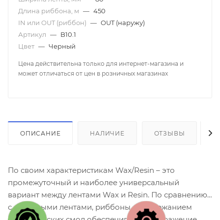
Длина риббона, м
—
450
IN или OUT (риббон)
—
OUT (наружу)
Артикул
—
B10.1
Цвет
—
Черный
Цена действительна только для интернет-магазина и
может отличаться от цен в розничных магазинах
ОПИСАНИЕ
НАЛИЧИЕ
ОТЗЫВЫ
К
По своим характеристикам Wax/Resin – это
промежуточный и наиболее универсальный
вариант между лентами Wax и Resin. По сравнению
с восковыми лентами, риббоны с содержанием
синтетических смол обеспечивают изображение,