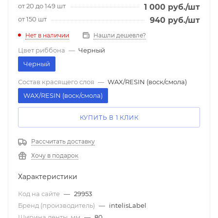
от 20 до 149 шт
1 000
руб.
/шт
от 150 шт
940
руб.
/шт
Нет в наличии
Нашли дешевле?
Цвет риббона
—
Черный
Черный
Состав красящего слоя
—
WAX/RESIN (воск/смола)
WAX/RESIN (воск/смола)
КУПИТЬ В 1 КЛИК
Рассчитать доставку
Хочу в подарок
Характеристики
Код на сайте
—
29953
Бренд (производитель)
—
intelisLabel
Ширина ленты, мм
—
80