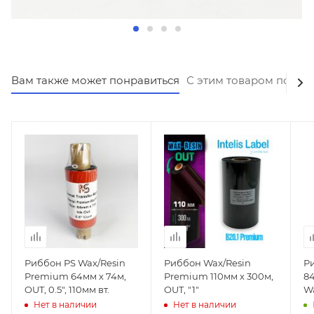
Вам также может понравиться
С этим товаром покуп
Риббон PS Wax/Resin
Риббон Wax/Resin
Р
Premium 64мм х 74м,
Premium 110мм х 300м,
84
OUT, 0.5", 110мм вт.
OUT, "1"
Wa
Нет в наличии
Нет в наличии