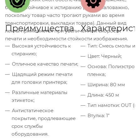
более устойчивое к истиранию (что немаловажно,
поскольку товар часто трогают руками во время
транспортировки, выкладки товара). Данный вид
Преимущества
Характерист
ленты применяется при увеличенной скорости
печати и необходимости стойкости изображения.
Высокая устойчивость к
Тип: Смесь смолы и в
стиранию;
Цвет: Черный;
Отличное качество печати;
Основа: Полиэстров
Щадящий режим печати
пленка;
для головки принтера;
Ширина: 80 мм
Различные материалы
Длина: 450 м
этикеток;
Тип намотки: OUT (н
Антистатическое
Втулка: 1"
покрытие, продлевающее
срок службы
оборудования.