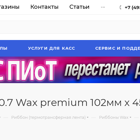
газины
Контакты
Статьи
...
+7 (49
АЛЫ
УСЛУГИ ДЛЯ КАСС
СЕРВИС И ПОДД
.7 Wax premium 102мм х 45
—
—
—
Риббон (термотрансферная лента)
Риббоны Wax