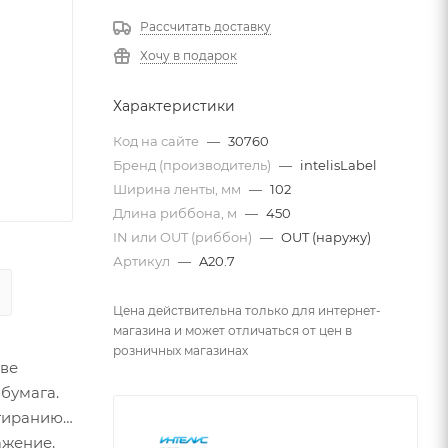
Рассчитать доставку
Хочу в подарок
Характеристики
Код на сайте
—
30760
Бренд (производитель)
—
intelisLabel
Ширина ленты, мм
—
102
Длина риббона, м
—
450
IN или OUT (риббон)
—
OUT (наружу)
Артикул
—
A20.7
Цена действительна только для интернет-
магазина и может отличаться от цен в
розничных магазинах
аве
 бумага.
тиранию -
ажение,