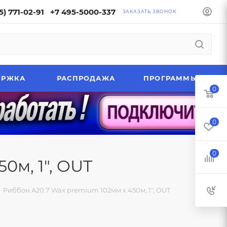
5) 771-02-91
+7 495-5000-337
ЗАКАЗАТЬ ЗВОНОК
ЕРЖКА
РАСПРОДАЖА
ПРОГРАММЫ
0
0
0
0м, 1", OUT
Риббон A20.7 Wax premium 102мм х 450м, 1", OUT