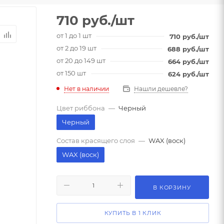
710
руб.
/шт
от 1 до 1 шт
710
руб.
/шт
от 2 до 19 шт
688
руб.
/шт
от 20 до 149 шт
664
руб.
/шт
от 150 шт
624
руб.
/шт
Нет в наличии
Нашли дешевле?
Цвет риббона
—
Черный
Черный
Состав красящего слоя
—
WAX (воск)
WAX (воск)
В КОРЗИНУ
КУПИТЬ В 1 КЛИК