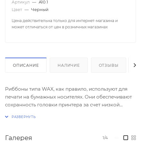
Артикул
—
A10.1
Цвет
—
Черный
Цена действительна только для интернет-магазина и
может отличаться от цен в розничных магазинах
ОПИСАНИЕ
НАЛИЧИЕ
ОТЗЫВЫ
К
Риббоны типа WAX, как правило, используют для
печати на бумажных носителях. Они обеспечивают
сохранность головки принтера за счет низкой
температуры печати. Красящий слой из воска
обладает слабой устойчивостью к внешним
воздействиям. Предполагается, что «слабая
устойчивость» обладает меньшим негативным
Галерея
1/4
—