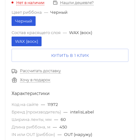
Нет в наличии
Нашли дешевле?
Цвет риббона
—
Черный
Черный
Состав красящего слоя
—
WAX (воск)
WAX (воск)
КУПИТЬ В 1 КЛИК
Рассчитать доставку
Хочу в подарок
Характеристики
Код на сайте
—
11972
Бренд (производитель)
—
intelisLabel
Ширина ленты, мм
—
60
Длина риббона, м
—
450
IN или OUT (риббон)
—
OUT (наружу)