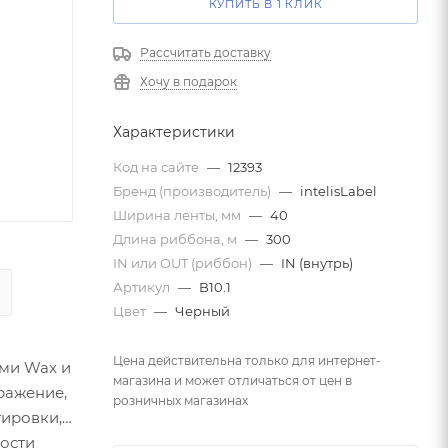
КУПИТЬ В 1 КЛИК
Рассчитать доставку
Хочу в подарок
Характеристики
Код на сайте
—
12393
Бренд (производитель)
—
intelisLabel
Ширина ленты, мм
—
40
Длина риббона, м
—
300
IN или OUT (риббон)
—
IN (внутрь)
Артикул
—
B10.1
Цвет
—
Черный
Цена действительна только для интернет-
ами Wax и
магазина и может отличаться от цен в
ражение,
розничных магазинах
тировки,
кости