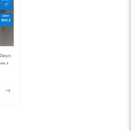
Resin
мм х