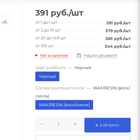
391
руб.
/шт
от 1 до 1 шт
391
руб.
/шт
от 2 до 19 шт
379
руб.
/шт
от 20 до 149 шт
365
руб.
/шт
от 150 шт
344
руб.
/шт
Нет в наличии
Нашли дешевле?
Цвет риббона
—
Черный
Черный
Состав красящего слоя
—
WAX/RESIN (воск/
смола)
WAX/RESIN (воск/смола)
В КОРЗИНУ