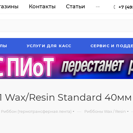
газины
Контакты
Статьи
...
+7 (49
АЛЫ
УСЛУГИ ДЛЯ КАСС
СЕРВИС И ПОДД
 Wax/Resin Standard 40мм х
—
Риббон (термотрансферная лента)
Риббоны Wax / Resin