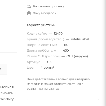
Рассчитать доставку
Хочу в подарок
Характеристики
Код на сайте
—
12470
Бренд (производитель)
—
intelisLabel
Ширина ленты, мм
—
110
Длина риббона, м
—
450
IN или OUT (риббон)
—
OUT (наружу)
Артикул
—
C10.1
Цвет
—
Черный
Я
Цена действительна только для интернет-
магазина и может отличаться от цен в
высокая
розничных магазинах
азначены
скольку