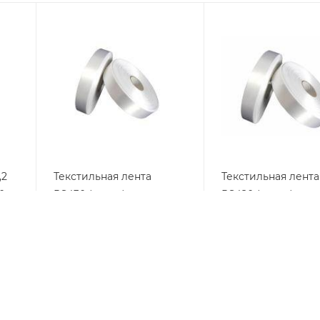
,2
Текстильная лента
Текстильная лента
00м
PS430 (сатин)
PS420 (сатин)
В наличии
В наличии
от
371 руб.
от
518 руб.