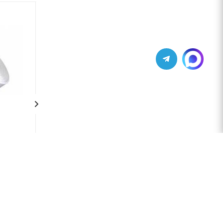
Текстильная лента NT336
(нейлон)
В наличии
от
184 руб.