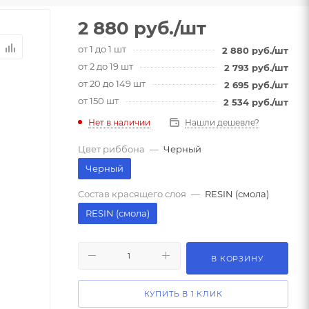
2 880
руб.
/шт
от 1 до 1 шт
2 880
руб.
/шт
от 2 до 19 шт
2 793
руб.
/шт
от 20 до 149 шт
2 695
руб.
/шт
от 150 шт
2 534
руб.
/шт
Нет в наличии
Нашли дешевле?
Цвет риббона
—
Черный
Черный
Состав красящего слоя
—
RESIN (смола)
RESIN (смола)
В КОРЗИНУ
КУПИТЬ В 1 КЛИК