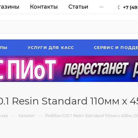
газины
Контакты
Статьи
...
+7 (49
АЛЫ
УСЛУГИ ДЛЯ КАСС
СЕРВИС И ПОДД
.1 Resin Standard 110мм х 45
—
—
вная
Каталог
Риббон C10.1 Resin Standard 110мм х 450м, OU