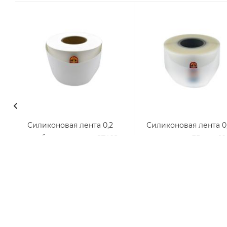
Силиконовая лента 0,2
Силиконовая лента 0
мм белая матовая ST402
мм матовая 35мм х 1
ST002
Нет в наличии
В наличии
от
1 466 руб.
от
1 050 руб.