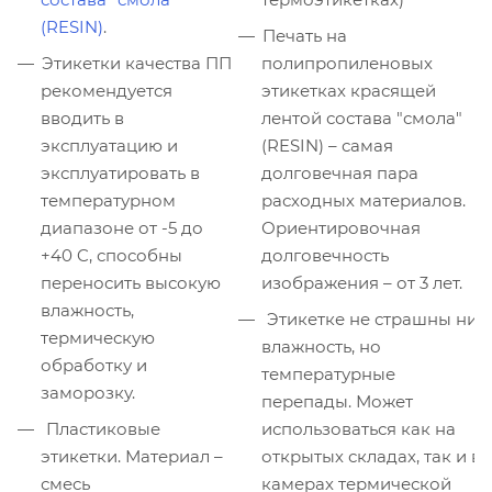
(RESIN)
.
Печать на
Этикетки качества ПП
полипропиленовых
рекомендуется
этикетках красящей
вводить в
лентой состава "смола"
эксплуатацию и
(RESIN) – самая
эксплуатировать в
долговечная пара
температурном
расходных материалов.
диапазоне от -5 до
Ориентировочная
+40 C, способны
долговечность
переносить высокую
изображения – от 3 лет.
влажность,
Этикетке не страшны ни
термическую
влажность, но
обработку и
температурные
заморозку.
перепады. Может
Пластиковые
использоваться как на
этикетки. Материал –
открытых складах, так и в
смесь
камерах термической