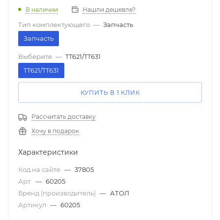
В наличии
Нашли дешевле?
Тип комплектующего
—
Запчасть
Запчасть
Выберите
—
TT621/TT631
TT621/TT631
КУПИТЬ В 1 КЛИК
Рассчитать доставку
Хочу в подарок
Характеристики
Код на сайте
—
37805
Арт.
—
60205
Бренд (производитель)
—
АТОЛ
Артикул
—
60205