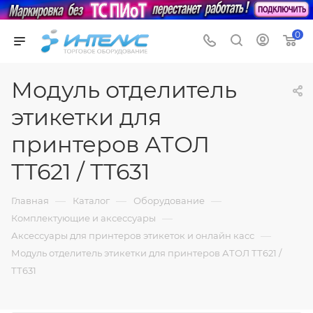
0
Модуль отделитель
этикетки для
принтеров АТОЛ
ТТ621 / ТТ631
—
—
—
Главная
Каталог
Оборудование
—
Комплектующие и аксессуары
—
Аксессуары для принтеров этикеток и онлайн касс
Модуль отделитель этикетки для принтеров АТОЛ ТТ621 /
ТТ631