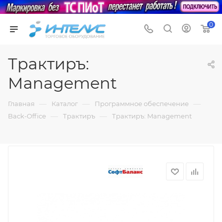
0
Трактиръ:
Management
—
—
—
Главная
Каталог
Программное обеспечение
—
—
Back-Office
Трактиръ
Трактиръ: Management