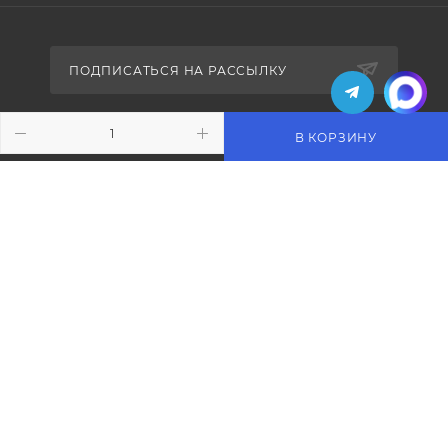
ПОДПИСАТЬСЯ НА РАССЫЛКУ
В КОРЗИНУ
+7 (495) 771-02-91
info@pos-shop.ru
Магазин Интелис торговое
оборудование
г. Москва, Сущевский вал, д. 5с1А'
2004 - 2026 © Интелис - Торговое Оборудование
магазин онлайн касс и торгового оборудования.