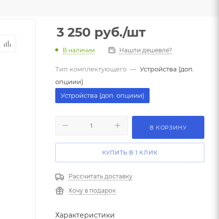
3 250
руб.
/шт
В наличии
Нашли дешевле?
Тип комплектующего
—
Устройства (доп.
опциии)
Устройства (доп. опциии)
В КОРЗИНУ
КУПИТЬ В 1 КЛИК
Рассчитать доставку
Хочу в подарок
Характеристики