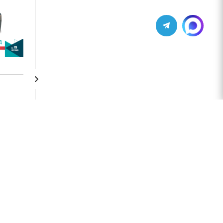
Атол 11Ф
Л 50Ф
Нет в наличии
от
31 300 руб.