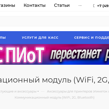
газины
Контакты
Статьи
...
+7 (49
АЛЫ
УСЛУГИ ДЛЯ КАСС
СЕРВИС И ПОДД
ионный модуль (WiFi, 2G,
—
тующие и аксессуары
Аксессуары для принтеров этикеток 
Коммуникационный модуль (WiFi, 2G, Bluetooth)