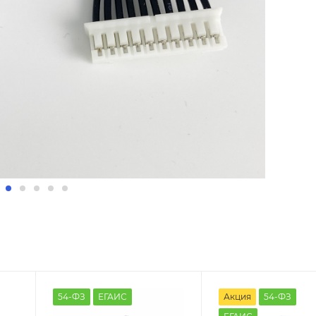
54-ФЗ
ЕГАИС
Акция
54-ФЗ