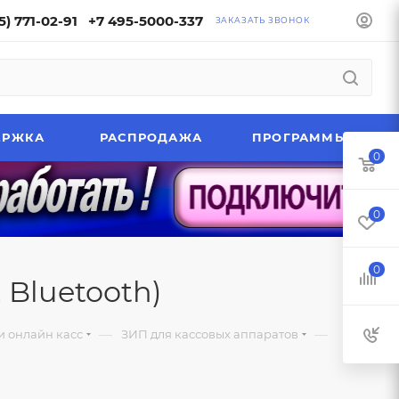
5) 771-02-91
+7 495-5000-337
ЗАКАЗАТЬ ЗВОНОК
ЕРЖКА
РАСПРОДАЖА
ПРОГРАММЫ
0
0
0
 Bluetooth)
—
—
и онлайн касс
ЗИП для кассовых аппаратов