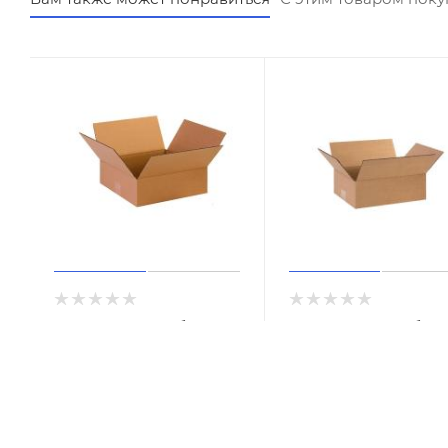
Картонный короб
Картонный короб
195х190х50мм
270х180х80мм
В наличии
В наличии
от
13 руб.
от
15 руб.