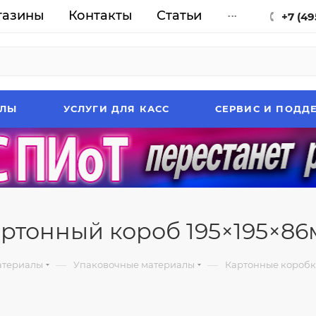
газины
Контакты
Статьи
...
+7 (49
АЛЫ
УСЛУГИ ДЛЯ КАСС
СЕРВИС И ПОДД
ртонный короб 195×195×8
—
—
атериалы
Упаковочные материалы
Картонные короб