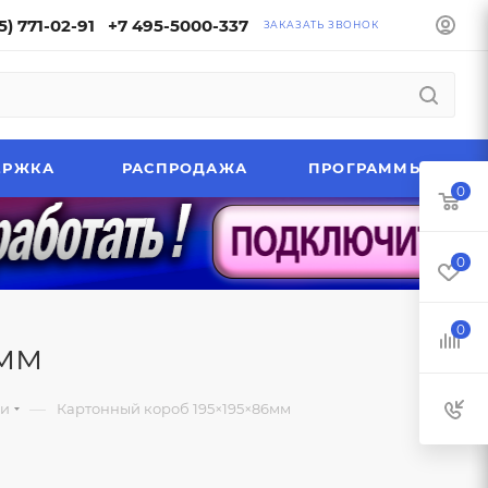
5) 771-02-91
+7 495-5000-337
ЗАКАЗАТЬ ЗВОНОК
ЕРЖКА
РАСПРОДАЖА
ПРОГРАММЫ
0
0
0
6мм
—
ки
Картонный короб 195×195×86мм