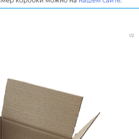
змер коробки можно на
нашем сайте
.
1/2