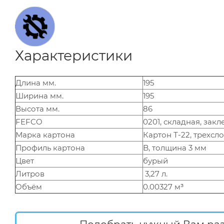
Характеристики
Длина мм.
195
Ширина мм.
195
Высота мм.
86
FEFCO
0201, складная, зак
Марка картона
Картон Т-22, трехсл
Профиль картона
B, толщина 3 мм
Цвет
бурый
Литров
3,27 л.
Объём
0.00327 м³