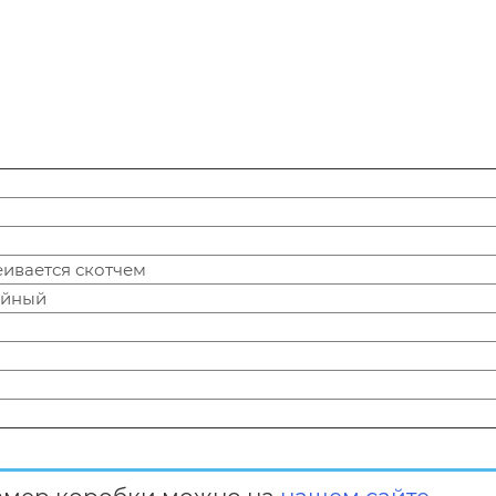
леивается скотчем
ойный