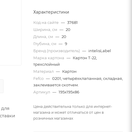
Характеристики
Код на сайте
—
37681
Ширина, см
—
20
Длина, см
—
20
Глубина, см
—
9
Бренд (производитель)
—
intelisLabel
Марка картона
—
Картон Т-22,
трехслойный
Материал
—
Картон
Fefco
—
0201, четырёхклапанная, складная,
заклеивается скотчем.
Артикул
—
195х195х86
Цена действительна только для интернет-
 для
магазина и может отличаться от цен в
ставки
розничных магазинах