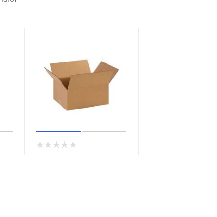
Картонный короб
300х200х100мм
В наличии
от
0 руб.