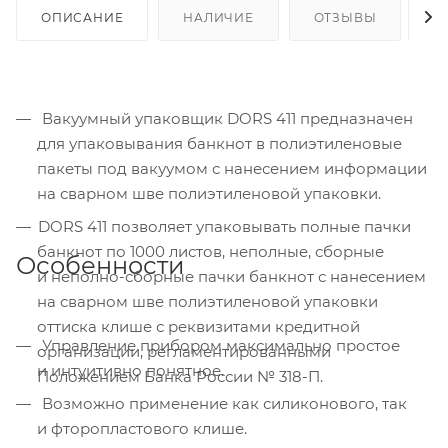
ОПИСАНИЕ
НАЛИЧИЕ
ОТЗЫВЫ
К
Вакуумный упаковщик DORS 411 предназначен
для упаковывания банкнот в полиэтиленовые
пакеты под вакуумом с нанесением информации
на сварном шве полиэтиленовой упаковки.
DORS 411 позволяет упаковывать полные пачки
банкнот по 1000 листов, неполные, сборные
Особенности
и неполно-сборные пачки банкнот с нанесением
на сварном шве полиэтиленовой упаковки
оттиска клише с реквизитами кредитной
Управление прибором максимально простое
организации, регламентированными
и интуитивно понятное.
Положением Банка России №
318-П
.
Возможно применение как силиконового, так
и фторопластового клише.