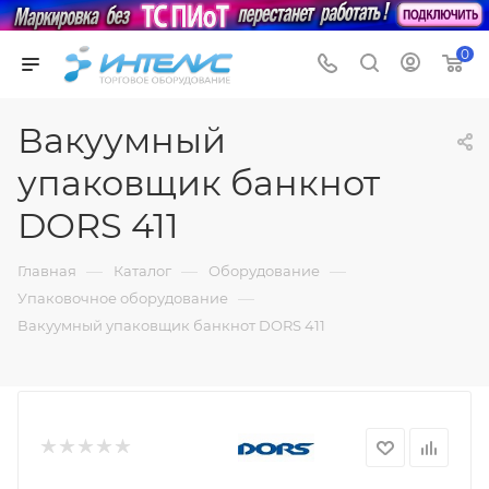
0
Вакуумный
упаковщик банкнот
DORS 411
—
—
—
Главная
Каталог
Оборудование
—
Упаковочное оборудование
Вакуумный упаковщик банкнот DORS 411