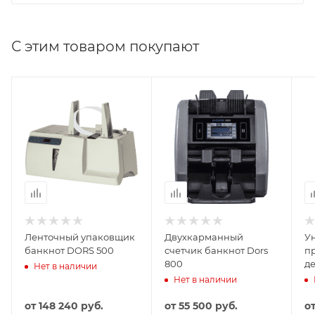
Автоматическое открытие верхней крышки
прибора по завершению цикла упаковывания.
С этим товаром покупают
Ленточный упаковщик
Двухкарманный
У
банкнот DORS 500
счетчик банкнот Dors
п
800
д
Нет в наличии
Нет в наличии
от
148 240 руб.
от
55 500 руб.
о