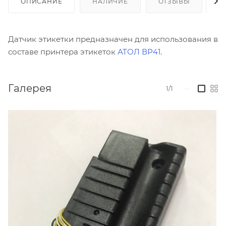
ОПИСАНИЕ
НАЛИЧИЕ
ОТЗЫВЫ
К
Датчик этикетки предназначен для использования в
составе принтера этикеток
АТОЛ ВР41
.
Галерея
1/1
—