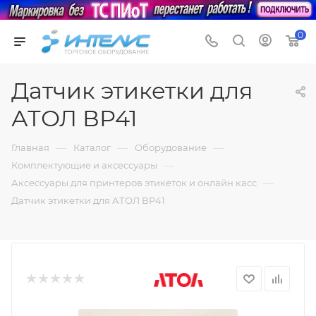
0
Датчик этикетки для
АТОЛ ВР41
—
—
—
Главная
Каталог
Оборудование
—
Комплектующие и аксессуары
—
Аксессуары для принтеров этикеток и онлайн касс
Датчик этикетки для АТОЛ ВР41