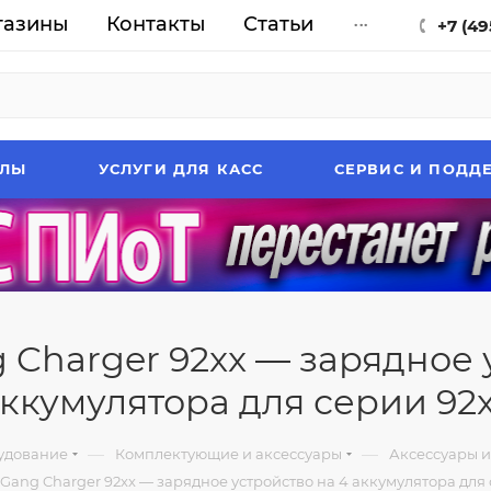
газины
Контакты
Статьи
...
+7 (49
АЛЫ
УСЛУГИ ДЛЯ КАСС
СЕРВИС И ПОДД
 Charger 92xx — зарядное 
ккумулятора для серии 92
—
—
удование
Комплектующие и аксессуары
Аксессуары 
 Gang Charger 92xx — зарядное устройство на 4 аккумулятора для 