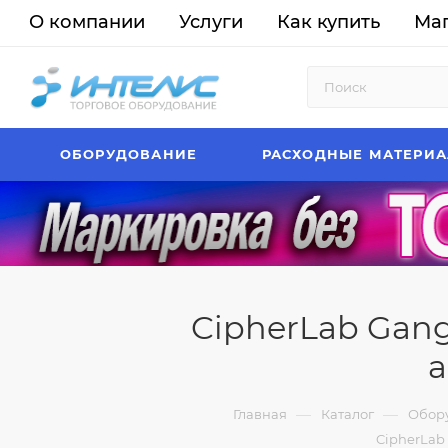
О компании
Услуги
Как купить
Ма
ОБОРУДОВАНИЕ
РАСХОДНЫЕ МАТЕРИ
CipherLab Gang
а
—
—
Главная
Каталог
Обор
CipherLab