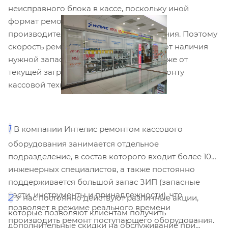
неисправного блока в кассе, поскольку иной
формат ремонта не санкционирован
производителем кассового оборудования. Поэтому
скорость ремонта зависит в основном от наличия
нужной запасной части на складе, а также от
текущей загрузки специалистов по ремонту
кассовой техники.
1
В компании Интелис ремонтом кассового
оборудования занимается отдельное
подразделение, в состав которого входит более 10
инженерных специалистов, а также постоянно
поддерживается большой запас ЗИП (запасные
части, инструменты и принадлежности), что
2
У нас постоянно действуют различные акции,
позволяет в режиме реального времени
которые позволяют клиентам получить
производить ремонт поступающего оборудования.
дополнительные скидки на обслуживание при