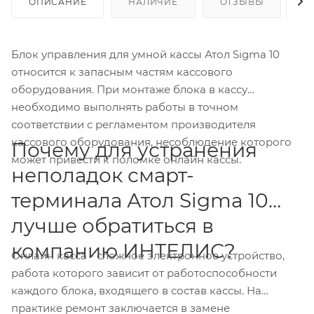
ОПИСАНИЕ
НАЛИЧИЕ
ОТЗЫВЫ
К
Блок управления для умной кассы Атол Sigma 10
относится к запасным частям кассового
оборудования. При монтаже блока в кассу
необходимо выполнять работы в точном
соответствии с регламентом производителя
кассового оборудования, несоблюдение которого
Почему для устранения
может привести к поломке онлайн кассы.
неполадок смарт-
терминала Атол Sigma 10
лучше обратиться в
компанию ИНТЕЛИС?
Онлайн касса - сложное электронное устройство,
работа которого зависит от работоспособности
каждого блока, входящего в состав кассы. На
практике ремонт заключается в замене