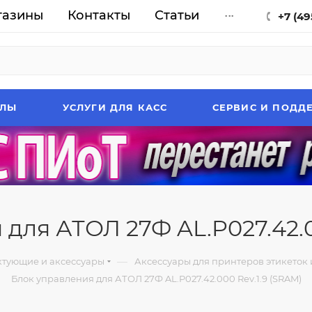
газины
Контакты
Статьи
...
+7 (49
АЛЫ
УСЛУГИ ДЛЯ КАСС
СЕРВИС И ПОДД
для АТОЛ 27Ф AL.P027.42.0
—
тующие и аксессуары
Аксессуары для принтеров этикеток 
Блок управления для АТОЛ 27Ф AL.P027.42.000 Rev.1.9 (SRAM)