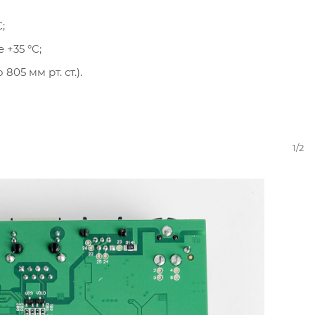
;
 +35 °С;
05 мм рт. ст.).
1/2