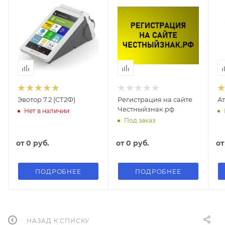
Эвотор 7.2 (СТ2Ф)
Регистрация на сайте
Ат
Честныйзнак.рф
Нет в наличии
Под заказ
от
0 руб.
от
0 руб.
о
ПОДРОБНЕЕ
ПОДРОБНЕЕ
НАЗАД К СПИСКУ