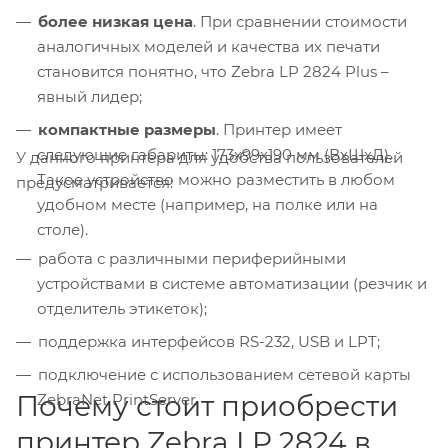
более низкая цена
. При сравнении стоимости
аналогичных моделей и качества их печати
становится понятно, что Zebra LP 2824 Plus –
явный лидер;
компактные размеры
. Принтер имеет
следующие габариты: 173х99х190 мм (ВхШхД).
У данного принтера для удобства пользователей
Такое устройство можно разместить в любом
предусматривается:
удобном месте (например, на полке или на
столе).
работа с различными периферийными
устройствами в системе автоматизации (резчик и
отделитель этикеток);
поддержка интерфейсов RS-232, USB и LPT;
подключение с использованием сетевой карты
Почему стоит приобрести
ZebraNet PrintServer.
принтер Zebra LP 2824 в