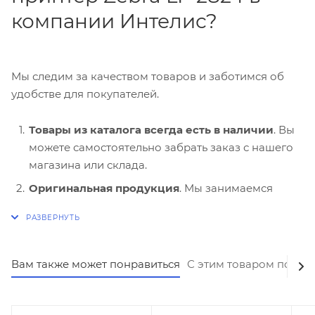
компании Интелис?
Мы следим за качеством товаров и заботимся об
удобстве для покупателей.
Товары из каталога всегда есть в наличии
. Вы
можете самостоятельно забрать заказ с нашего
магазина или склада.
Оригинальная продукция
. Мы занимаемся
продажей только сертифицированных моделей,
которые официально реализуются на
территории России. Наша компания уже более 8
лет поддерживает партнерские отношения с
Вам также может понравиться
С этим товаром покуп
надежными производителями.
Оптимальная стоимость
. Цены на товары