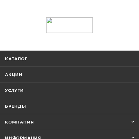
комплексной автоматизацией оборудования.
Служба технической поддержки
. Возникли
проблемы с эксплуатацией принтера? Мы
окажем оперативную помощь!
КАТАЛОГ
АКЦИИ
УСЛУГИ
БРЕНДЫ
КОМПАНИЯ
ИНФОРМАЦИЯ