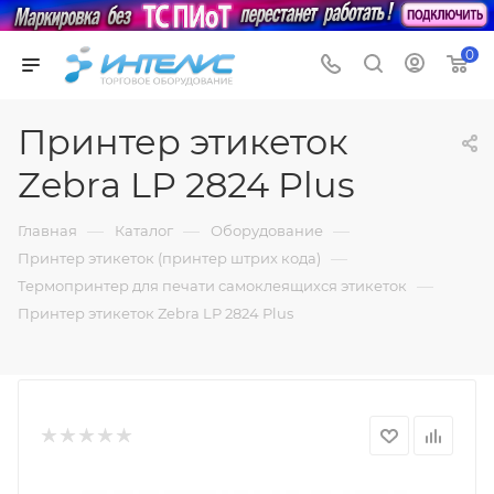
0
Принтер этикеток
Zebra LP 2824 Plus
—
—
—
Главная
Каталог
Оборудование
—
Принтер этикеток (принтер штрих кода)
—
Термопринтер для печати самоклеящихся этикеток
Принтер этикеток Zebra LP 2824 Plus