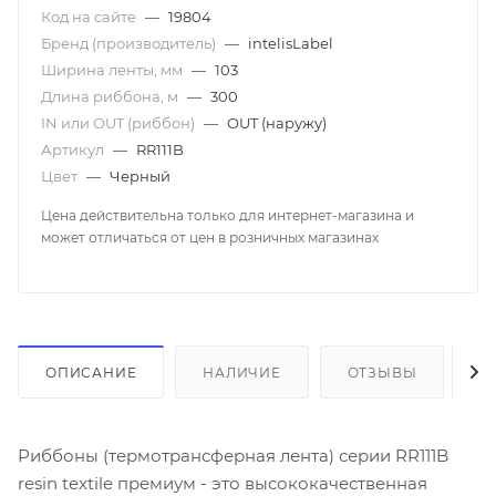
Код на сайте
—
19804
Бренд (производитель)
—
intelisLabel
Ширина ленты, мм
—
103
Длина риббона, м
—
300
IN или OUT (риббон)
—
OUT (наружу)
Артикул
—
RR111B
Цвет
—
Черный
Цена действительна только для интернет-магазина и
может отличаться от цен в розничных магазинах
ОПИСАНИЕ
НАЛИЧИЕ
ОТЗЫВЫ
К
Риббоны (термотрансферная лента) серии RR111B
resin textile премиум - это высококачественная