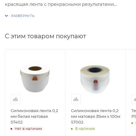
красящая лента с прекрасными результатами
печати на всех материалах и на принтерах с любым
типом печатающей головки. Риббон RR111B resin
textile премиум out черная 103мм х 300м позволяет
получить более качественную печать на нейлоновых
С этим товаром покупают
и сатиновых лентах. Краска риббона наиболее
устойчива к истиранию в процессе стирки и
химчистки.
Силиконовая лента 0,2
Силиконовая лента 0,2
Те
мм белая матовая
мм матовая 35мм х 100м
PS
ST402
ST002
Нет в наличии
В наличии