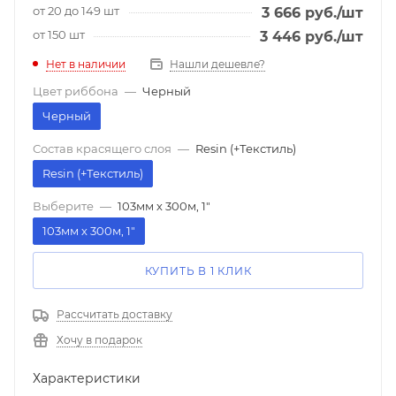
от 20 до 149 шт
3 666
руб.
/шт
от 150 шт
3 446
руб.
/шт
Нет в наличии
Нашли дешевле?
Цвет риббона
—
Черный
Черный
Состав красящего слоя
—
Resin (+Текстиль)
Resin (+Текстиль)
Выберите
—
103мм х 300м, 1"
103мм х 300м, 1"
КУПИТЬ В 1 КЛИК
Рассчитать доставку
Хочу в подарок
Характеристики