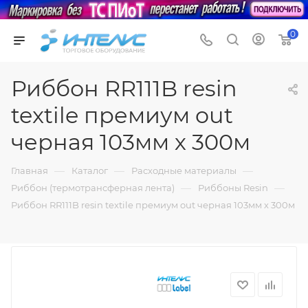
0
Риббон RR111B resin
textile премиум out
черная 103мм х 300м
—
—
—
Главная
Каталог
Расходные материалы
—
—
Риббон (термотрансферная лента)
Риббоны Resin
Риббон RR111B resin textile премиум out черная 103мм х 300м