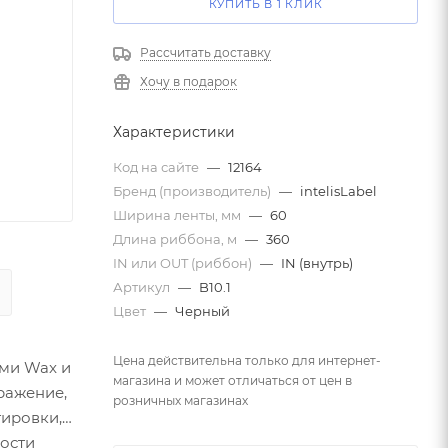
КУПИТЬ В 1 КЛИК
Рассчитать доставку
Хочу в подарок
Характеристики
Код на сайте
—
12164
Бренд (производитель)
—
intelisLabel
Ширина ленты, мм
—
60
Длина риббона, м
—
360
IN или OUT (риббон)
—
IN (внутрь)
Артикул
—
B10.1
Цвет
—
Черный
Цена действительна только для интернет-
ами Wax и
магазина и может отличаться от цен в
ражение,
розничных магазинах
тировки,
кости