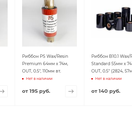
Риббон PS Wax/Resin
Риббон B10.1 Wax/
Premium 64мм х 74м,
Standard 55мм х 74
OUT, 0.5", 110мм вт.
OUT, 0.5" (2824, 57
Нет в наличии
Нет в наличии
от
195 руб.
от
140 руб.