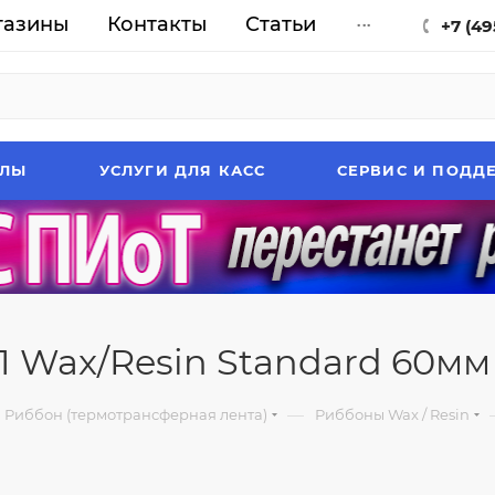
газины
Контакты
Статьи
...
+7 (49
АЛЫ
УСЛУГИ ДЛЯ КАСС
СЕРВИС И ПОДД
 Wax/Resin Standard 60мм х
—
Риббон (термотрансферная лента)
Риббоны Wax / Resin