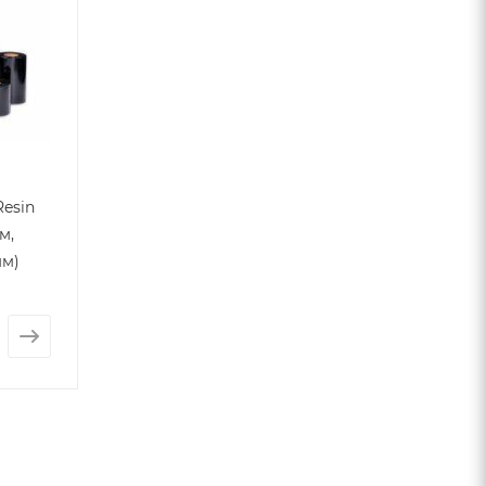
Resin
м,
мм)