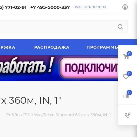
5) 771-02-91
+7 495-5000-337
ЗАКАЗАТЬ ЗВОНОК
ЕРЖКА
РАСПРОДАЖА
ПРОГРАММЫ
0
0
0
 360м, IN, 1"
—
Риббон B10.1 Wax/Resin Standard 60мм х 360м, IN, 1"