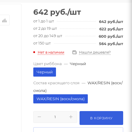
642
руб.
/шт
от 1 до 1 шт
642
руб.
/шт
от 2 до 19 шт
622
руб.
/шт
от 20 до 149 шт
600
руб.
/шт
от 150 шт
564
руб.
/шт
Нет в наличии
Нашли дешевле?
Цвет риббона
—
Черный
Черный
Состав красящего слоя
—
WAX/RESIN (воск/
смола)
WAX/RESIN (воск/смола)
В КОРЗИНУ