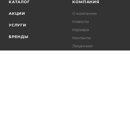
КАТАЛОГ
КОМПАНИЯ
АКЦИИ
О компании
Новости
УСЛУГИ
Карьера
БРЕНДЫ
Контакты
Лицензии
2004 - 2026 © Интелис - Торговое Оборудование магазин онл