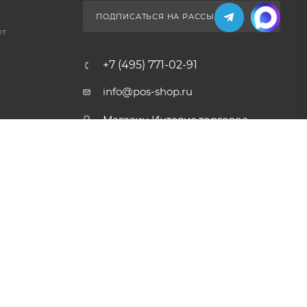
ПОДПИСАТЬСЯ НА РАССЫЛКУ
ет
+7 (495) 771-02-91
info@pos-shop.ru
Магазин Интелис торговое
оборудование
г. Москва, Сущевский вал, д.
5с1А'