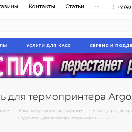
газины
Контакты
Статьи
...
+7 (49
АЛЫ
УСЛУГИ ДЛЯ КАСС
СЕРВИС И ПОДД
ь для термопринтера Argo
—
—
ние
Комплектующие и аксессуары
Аксессуары для при
Отделитель для термопринтера Argox OS-2130D