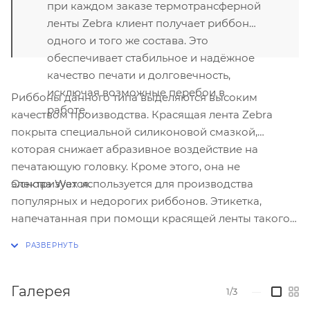
при каждом заказе термотрансферной
ленты Zebra клиент получает риббон
одного и того же состава. Это
обеспечивает стабильное и надёжное
качество печати и долговечность,
исключая возможные перебои в
Риббоны данного типа выделяются высоким
работе.
качеством производства. Красящая лента Zebra
покрыта специальной силиконовой смазкой,
которая снижает абразивное воздействие на
печатающую головку. Кроме этого, она не
Основа Wax используется для производства
электризуется.
популярных и недорогих риббонов. Этикетка,
напечатанная при помощи красящей ленты такого
типа, прослужит 1-3 года при благоприятных
условиях.
Галерея
1/3
—