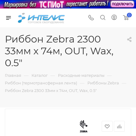
0
Риббон Zebra 2300
33мм x 74м, OUT, Wax,
0.5"
—
—
—
Главная
Каталог
Расходные материалы
—
—
Риббон (термотрансферная лента)
Риббоны Zebra
Риббон Zebra 2300 33мм x 74м, OUT, Wax, 0.5"